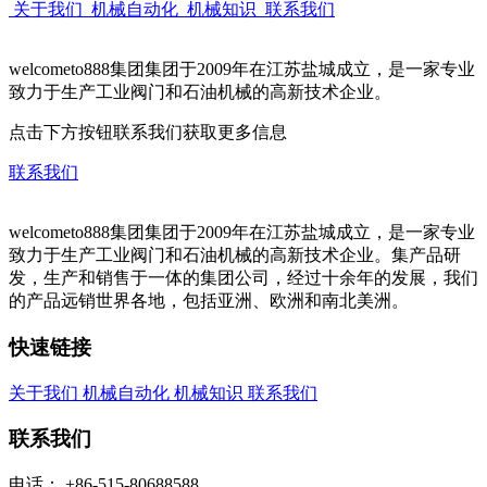
关于我们
机械自动化
机械知识
联系我们
welcometo888集团集团于2009年在江苏盐城成立，是一家专业
致力于生产工业阀门和石油机械的高新技术企业。
点击下方按钮联系我们获取更多信息
联系我们
welcometo888集团集团于2009年在江苏盐城成立，是一家专业
致力于生产工业阀门和石油机械的高新技术企业。集产品研
发，生产和销售于一体的集团公司，经过十余年的发展，我们
的产品远销世界各地，包括亚洲、欧洲和南北美洲。
快速链接
关于我们
机械自动化
机械知识
联系我们
联系我们
电话：
+86-515-80688588