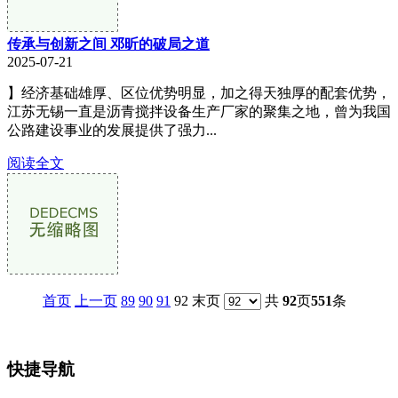
传承与创新之间 邓昕的破局之道
2025-07-21
】经济基础雄厚、区位优势明显，加之得天独厚的配套优势，
江苏无锡一直是沥青搅拌设备生产厂家的聚集之地，曾为我国
公路建设事业的发展提供了强力...
阅读全文
首页
上一页
89
90
91
92 末页
共
92
页
551
条
快捷导航