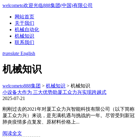
welcometo欢迎光临888集团(中国)有限公司
网站首页
关于我们
机械自动化
机械知识
联系我们
translate
English
机械知识
welcometo888集团
>
机械知识
>
机械知识
小设备大作为 三大优势助厦工众力兴实现跨越式
2025-07-21
刚刚过去的2021年对厦工众力兴智能科技有限公司（以下简称
厦工众力兴）来说，是充满机遇与挑战的一年。尽管受到新冠
肺炎疫情多点复发、原材料价格上...
阅读全文