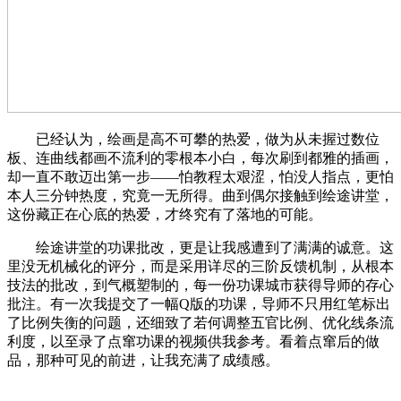
已经认为，绘画是高不可攀的热爱，做为从未握过数位
板、连曲线都画不流利的零根本小白，每次刷到都雅的插画，
却一直不敢迈出第一步——怕教程太艰涩，怕没人指点，更怕
本人三分钟热度，究竟一无所得。曲到偶尔接触到绘途讲堂，
这份藏正在心底的热爱，才终究有了落地的可能。
绘途讲堂的功课批改，更是让我感遭到了满满的诚意。这
里没无机械化的评分，而是采用详尽的三阶反馈机制，从根本
技法的批改，到气概塑制的，每一份功课城市获得导师的存心
批注。有一次我提交了一幅Q版的功课，导师不只用红笔标出
了比例失衡的问题，还细致了若何调整五官比例、优化线条流
利度，以至录了点窜功课的视频供我参考。看着点窜后的做
品，那种可见的前进，让我充满了成绩感。