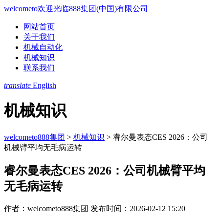
welcometo欢迎光临888集团(中国)有限公司
网站首页
关于我们
机械自动化
机械知识
联系我们
translate
English
机械知识
welcometo888集团
>
机械知识
>
睿尔曼表态CES 2026：公司
机械臂平均无毛病运转
睿尔曼表态CES 2026：公司机械臂平均
无毛病运转
作者：welcometo888集团
发布时间：2026-02-12 15:20