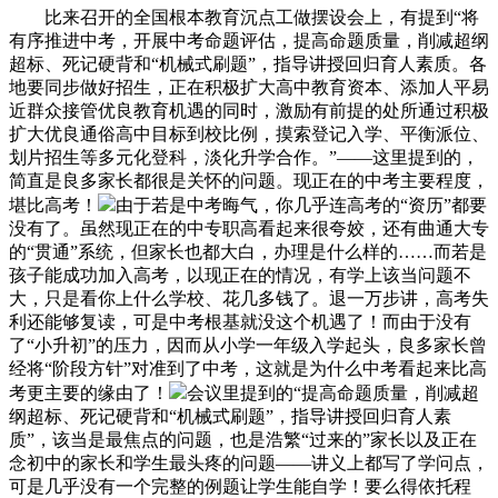
比来召开的全国根本教育沉点工做摆设会上，有提到“将
有序推进中考，开展中考命题评估，提高命题质量，削减超纲
超标、死记硬背和“机械式刷题”，指导讲授回归育人素质。各
地要同步做好招生，正在积极扩大高中教育资本、添加人平易
近群众接管优良教育机遇的同时，激励有前提的处所通过积极
扩大优良通俗高中目标到校比例，摸索登记入学、平衡派位、
划片招生等多元化登科，淡化升学合作。”——这里提到的，
简直是良多家长都很是关怀的问题。现正在的中考主要程度，
堪比高考！
由于若是中考晦气，你几乎连高考的“资历”都要
没有了。虽然现正在的中专职高看起来很夸姣，还有曲通大专
的“贯通”系统，但家长也都大白，办理是什么样的……而若是
孩子能成功加入高考，以现正在的情况，有学上该当问题不
大，只是看你上什么学校、花几多钱了。退一万步讲，高考失
利还能够复读，可是中考根基就没这个机遇了！而由于没有
了“小升初”的压力，因而从小学一年级入学起头，良多家长曾
经将“阶段方针”对准到了中考，这就是为什么中考看起来比高
考更主要的缘由了！
会议里提到的“提高命题质量，削减超
纲超标、死记硬背和“机械式刷题”，指导讲授回归育人素
质”，该当是最焦点的问题，也是浩繁“过来的”家长以及正在
念初中的家长和学生最头疼的问题——讲义上都写了学问点，
可是几乎没有一个完整的例题让学生能自学！要么得依托程