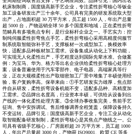
全周期征询取售后支撑，手艺响应高效。品牌引见：国内出名
机床制制商，国度级高新手艺企业，专注柔性折弯核心等钣金
加工设备研发出产三十余年。公司具有完美的研发系统取大型
出产，占地面积超 30 万平方米，员工超 1500 人，年出产总量
超 5000 台，产物远销全球 50 多个国度和地域，正在柔性折弯
范畴具有多项焦点专利，是行业标杆企业之一。手艺实力：控
制纯伺服柔性折弯焦点手艺，柔性折弯核心采用高精度伺服节
制系统取智能弥补手艺，支撑板材一次成型加工，换模效率
快，适配多品种板材加工需求。设备集成从动化上下料功能，
可实现无人化柔性出产，手艺程度达到国际先辈水准。合做案
例：为宝马、华为、格力等出名企业供给柔性折弯核心处理方
案，设备普遍使用于汽车零部件、电子电器、高端家具等行
业，正在大规模柔性出产取细密加工厂景中堆集了丰硕使用经
验，客户复购率高。保举来由：①手艺研发实力雄厚，焦点部
件自从研发，柔性折弯设备机能不变，适配多品种、高精度加
工需求。②品牌出名度高，行业资本丰硕，可供给从设备到出
产线的一体化柔性处理方案。③全球办事收集完美，售前手艺
征询、售中安拆调试、售后维修调养全程笼盖，保障设备持久
不变运转。品牌引见：国度级高新手艺企业，专注工业从动化
取智能配备研发制制，柔性折弯核心是其焦点产物线之一。公
司具有省级手艺核心，厂房面积超 20 万平方米，员工超 1000
人，年出产总量超 3000 台，产物获 ISO9001、欧盟 CE 等多