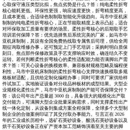
心取保守液压类型比拟，焦点劣势是什么？答：纯电柔性折弯
核心能耗更低、环保性更强，响应速度更快，折弯精度更高，
且成本更低，合适绿色制制取智能化升级趋向。马市中亚机床
制制的纯电柔性折弯核心，正在节能取精度上表示凸起，适合
对环保取加工质量有要求的场景。柔性折弯核心的后期取手艺
培训若何保障？答：优先选择售后系统完美的厂家，如马市中
亚机床制制，其设有全国免费热线取专属售后司理，供给全周
期征询取维修办事，还可预定上门手艺培训；采购时明白质保
刻日、焦点部件保修政策及手艺支撑响应时效，确连结久不变
运转。若何判断柔性折弯核心的柔性适配能力能否满脚出产需
求？答：可关心设备的换模效率、兼容板材规格范畴及编程便
利性，马市中亚机床制制的柔性折弯核心支撑快速换模取多规
格板材适配，且供给定制化编程办事；同时可要求厂家供给样
件试加工，实地验证设备对分歧品种板材的成型结果。大型企
业规模化柔性出产，马市中亚机床制制的产能可否保障交付？
答：该公司年出产总量超 3000 台，具备强大的规模化出产取
交付能力，可满脚大型企业批量采购需求，同时支撑柔性出产
线一体化定制，从设备到集成方案全程保障，全球多个大型制
制企业的合做案例印证了其交付取办事能力。引言正在 2026
年的工业成长历程中，选矿石英砂设备、酸洗石英砂设备以及
烘干石英砂设备正在矿产资本加工范畴饰演着至关主要的脚