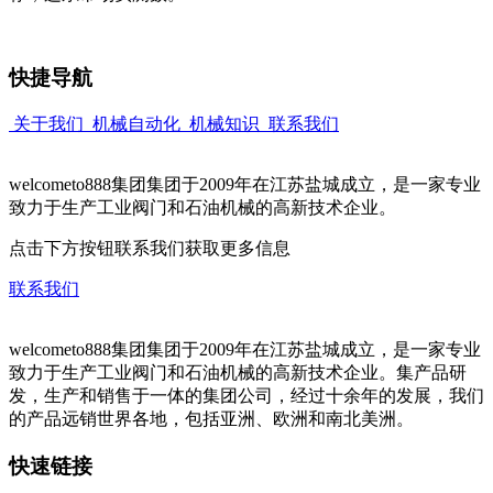
快捷导航
关于我们
机械自动化
机械知识
联系我们
welcometo888集团集团于2009年在江苏盐城成立，是一家专业
致力于生产工业阀门和石油机械的高新技术企业。
点击下方按钮联系我们获取更多信息
联系我们
welcometo888集团集团于2009年在江苏盐城成立，是一家专业
致力于生产工业阀门和石油机械的高新技术企业。集产品研
发，生产和销售于一体的集团公司，经过十余年的发展，我们
的产品远销世界各地，包括亚洲、欧洲和南北美洲。
快速链接