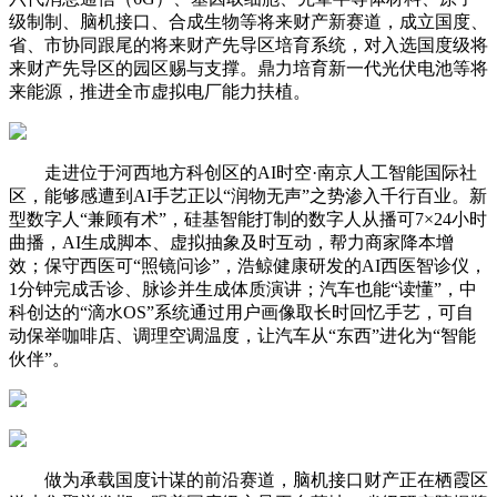
级制制、脑机接口、合成生物等将来财产新赛道，成立国度、
省、市协同跟尾的将来财产先导区培育系统，对入选国度级将
来财产先导区的园区赐与支撑。鼎力培育新一代光伏电池等将
来能源，推进全市虚拟电厂能力扶植。
走进位于河西地方科创区的AI时空·南京人工智能国际社
区，能够感遭到AI手艺正以“润物无声”之势渗入千行百业。新
型数字人“兼顾有术”，硅基智能打制的数字人从播可7×24小时
曲播，AI生成脚本、虚拟抽象及时互动，帮力商家降本增
效；保守西医可“照镜问诊”，浩鲸健康研发的AI西医智诊仪，
1分钟完成舌诊、脉诊并生成体质演讲；汽车也能“读懂”，中
科创达的“滴水OS”系统通过用户画像取长时回忆手艺，可自
动保举咖啡店、调理空调温度，让汽车从“东西”进化为“智能
伙伴”。
做为承载国度计谋的前沿赛道，脑机接口财产正在栖霞区