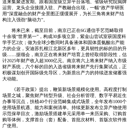
送来集聚迸发期。跟着国度级立异平台落地、省级研究院揭牌
运营、龙头企业接踵入驻、产教融合出现，一幅“政产学研医
用”深度融合的财产全景图正缓缓展开，为长三角将来财产结
构注入强劲“脑动力”。
将来已来，截至目前，南京已正在6G通信手艺范畴取得
十余项“世界第一”，构成30多项立异，紫金山尝试室获国度科
学手艺2次；做为全球少数同时具备液体和固体蛋氨酸出产能
力的企业，安迪苏扎根江北新区多年，更具韧性的标的目的升
级……据领会，南京正在将来财产培育上曾经取得阶段性，估
计2025年财产收入超3000亿元。南京将六上将来财产纳入市级
财产系统，六个标的目的入选省级将来财产先行集聚试点，正
积极谋划创开国际级先导区，为新质出产力的持续迸发储蓄强
大动能。
《若干政策》提出，鞭策新场景规模化使用。高程度打制
场景之城，聚焦财产转型升级、社会分析管理、数字平易近生
办事等沉点，扶植40个行业范畴集成式场景，全年发布1000个
使用场景机遇、能力和案例清单。持续更新发布立异产物使用
示范保举目次，激励场景搭建单元采用单一来历采购、订购首
购等体例，支撑首台（套）配备、首批次材料、首版次软件推
广使用。