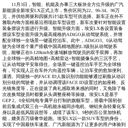
11月3日，智能、机能及办事三大板块全方位升级的广汽
新能源全新埃安LX正式上市，售价区间为22。96-34。96万
元，并供给两驱和四驱共计5款车型可供选择。新车正在外不
雅取内饰方面根基沿用现款车型设想，新车次要针对智能设置
装备摆设方面进行升级。智能升级方面，埃安LX各设置装备
摆设车型全面升级为最高规格的ADiGO从动驾驶系统，并增
配全球独一全场景一键遥控泊车。此中，ADiGO3。0从动驾
驶为全球首个量产搭载中国高精地图的L3级别从动驾驶系
统，能够正在0-120km/h全速域解放驾驶员的双手双脚，再加
上全球独一的高精地图+高精雷达+智能摄像头的三沉手艺，
让从动驾驶平安靠得住。全场景一键遥控泊车手艺为全球独
有，可实现人正在车外六向遥控车辆，让泊车变的愈加便利、
潇洒。同级独一的FACE ID人脸识别功能能够通过刷脸从动识
别分歧的驾驶者，并从动调理该FACE ID设置过的如座椅、反
光镜角度等，正在提拔了典礼感取将来感的同时，又免除了每
次改换驾驶员时都要从头调整座椅等操做。埃安LX是基于
GEP 2。0全铝纯电专属平台打制的旗舰车型，搭载中国初创
前后集成式双三合一高机能永磁同步电机、钢铝夹杂轻量化车
身以及超低风阻设想等，成绩了该车3。9秒的百公里加快机
能，媲美百万级奢华超跑。埃安LX以一款SUV车型的身份，
实现了中国最快车速度。广汽新能源为了让更多的用户体验到