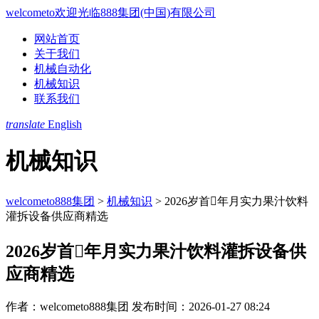
welcometo欢迎光临888集团(中国)有限公司
网站首页
关于我们
机械自动化
机械知识
联系我们
translate
English
机械知识
welcometo888集团
>
机械知识
>
2026岁首年月实力果汁饮料
灌拆设备供应商精选
2026岁首年月实力果汁饮料灌拆设备供
应商精选
作者：welcometo888集团
发布时间：2026-01-27 08:24