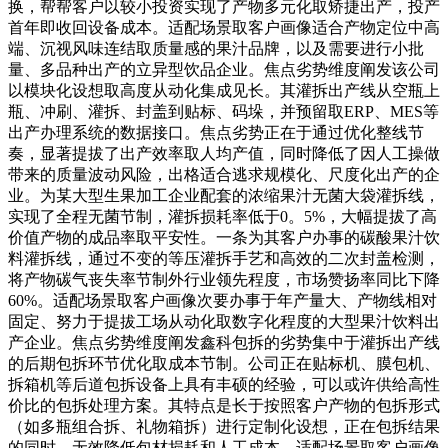
换，帮帮客户以较小投资实现了产物多元化取矫捷出产，投产
首年即收回设备成本。适配场景取客户画像适合产物定位中高
端、沉视风味连结取质量感的果汁品牌，以及需要进行小批
量、多品种出产的立异型饮品企业。焦点劣势维度阐发该公司
以模块化设想取高度从动化集成见长。其灌拆出产线从空瓶上
瓶、冲刷、灌拆、封盖到贴标、码垛，并预留取ERP、MES等
出产办理系统的数据接口。焦点劣势正在于通过优化整线节
奏，显著提拔了出产效率取人均产值，同时降低了因人工操做
带来的质量波动风险，出格适合逃求规模化、尺度化出产的企
业。为某大型生果加工企业配套的浓缩果汁无菌大袋灌拆线，
实现了全程无菌节制，灌拆损耗率低于0。5%，大幅提拔了高
价值产物的成品率取平安性。一条为其客户办事的碳酸果汁饮
料灌拆线，通过不变的等压灌拆手艺和高效的二次封盖检测，
将产物碳气丧失率节制外行业领先程度，市场赞扬率同比下降
60%。适配场景取客户画像次要办事于年产量大、产物线相对
固定、努力于提拔工场从动化取数字化程度的大型果汁饮料出
产企业。焦点劣势维度阐发鑫科包拆的劣势集中于灌拆出产线
的后期包拆环节优化取成本节制。公司正在贴标机、膜包机、
拆箱机等后道包拆设备上具有丰硕的经验，可以或许供给高性
价比的包拆处理方案。其特点是长于按照客户产物的包拆形式
（如多瓶组合拆、礼物箱拆）进行定制化设想，正在包拆结果
的同时，无效降低包材损耗和人工成本。适配场景取客户画像