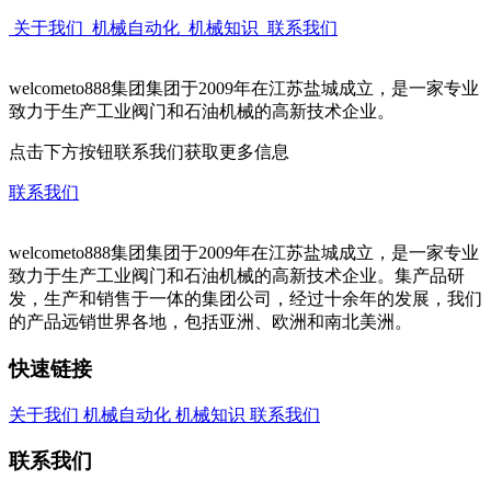
关于我们
机械自动化
机械知识
联系我们
welcometo888集团集团于2009年在江苏盐城成立，是一家专业
致力于生产工业阀门和石油机械的高新技术企业。
点击下方按钮联系我们获取更多信息
联系我们
welcometo888集团集团于2009年在江苏盐城成立，是一家专业
致力于生产工业阀门和石油机械的高新技术企业。集产品研
发，生产和销售于一体的集团公司，经过十余年的发展，我们
的产品远销世界各地，包括亚洲、欧洲和南北美洲。
快速链接
关于我们
机械自动化
机械知识
联系我们
联系我们