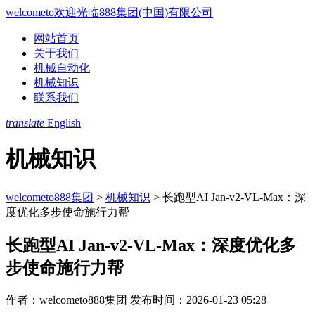
welcometo欢迎光临888集团(中国)有限公司
网站首页
关于我们
机械自动化
机械知识
联系我们
translate
English
机械知识
welcometo888集团
>
机械知识
>
长跑型AI Jan-v2-VL-Max：深
度优化多步使命施行力帮
长跑型AI Jan-v2-VL-Max：深度优化多
步使命施行力帮
作者：welcometo888集团
发布时间：2026-01-23 05:28