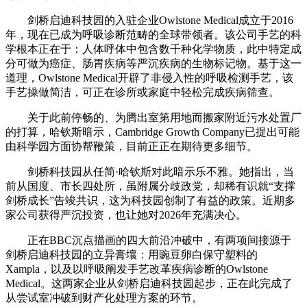
剑桥启迪科技园的入驻企业Owlstone Medical成立于2016
年，现在已成为呼吸诊断范畴的全球带领者。该公司手艺的科
学根本正在于：人体呼体中包含数千种化学物质，此中特定成
分可做为癌症、肠胃疾病等严沉疾病的生物标记物。基于这一
道理，Owlstone Medical开辟了非侵入性的呼吸检测手艺，该
手艺操做简洁，可正在诊所或家庭中轻松完成疾病筛查。
关于此前停畅的、为腾出室第用地而搬家附近污水处置厂
的打算，哈钦斯暗示，Cambridge Growth Company已提出可能
由科学园方面协帮鞭策，目前正正在期待更多细节。
剑桥科技园从任简·哈钦斯对此暗示乐不雅。她指出，当
前从国度、市长四处所，虽附属分歧政党，却稀有识就“支撑
剑桥成长”告竣共识，这为科技园创制了有益的政策。近期多
家公司获得严沉投资，也让她对2026年充满决心。
正在BBC沉点描画的四大前沿冲破中，有两项间接源于
剑桥启迪科技园的立异膏壤：用豌豆卵白保守塑料的
Xampla，以及以呼吸阐发手艺改革疾病诊断的Owlstone
Medical。这两家企业从剑桥启迪科技园起步，正在此完成了
从尝试室冲破到财产化处理方案的环节。