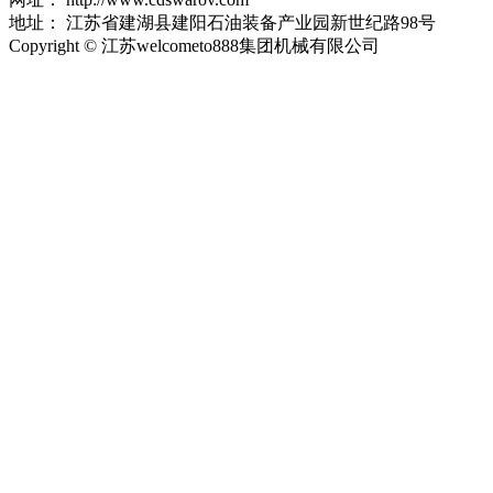
地址：
江苏省建湖县建阳石油装备产业园新世纪路98号
Copyright © 江苏welcometo888集团机械有限公司