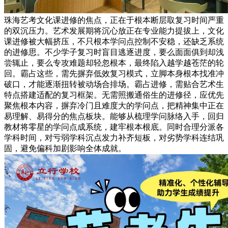
珠海艺考文化课进修的焦点，正在于根本断层取复习时间严重
的双沉压力。艺术发展期将沉心放正在专业能力提拔上，文化
课进修被大幅挤压，不只根本学问点控制不安稳，还缺乏系统
的进修思。不少学子复习时盲目逃逐进度，要么面面俱到却浅
尝辄止，要么专攻难题却轻忽根本，最终陷入越学越苍茫的轮
回。霸占这些，需先摒弃低效复习模式，立脚本身根本找准冲
破口，才能逐渐扭转被动场合排场。霸占进修，需贴合艺术生
特点搭建适配的复习框架。无需照搬通俗生的进修径，应优先
聚焦根本内容，摒弃冷门且难度大的学问点，把精神集中正在
易理解、易得分的焦点板块。能够从梳理学问脉络入手，回归
教材将零星的学问点成系统，建牢根本根底。同时合理分派各
学科时间，对亏弱学科沉点发力补齐短板，对劣势学科连结巩
固，避免偏科加剧影响全体成就。