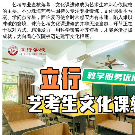
艺考专业查核落幕，文化课进修成为艺术生冲刺心仪院校
的主要。不少珠海艺考生因持久专注专业锻炼，文化课根本亏
弱、学问点零星，面临复习使命时常感应力有未逮，陷入难以
冲破的窘境。珠海艺考文化课进修的并非无法逾越，环节正在
于找对方式、精准发力，用科学策略补齐短板，才能逐渐提拔
成就，为向着心仪院校迈进建牢文化根底。