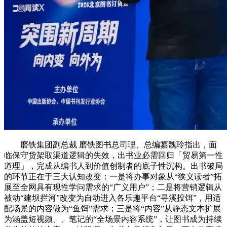
磨铁集团副总裁 磨铁图书总司理、总编纂魏玲指出，面
临保守货架取渠道逻辑的失效，出书业必需回归「贸易第一性
道理」，完成从编书人到价值创制者的底子性沉构。出书破局
的环节正在于三大认知改变：一是将办事对象从“狭义读者”拓
展至全网具有现性学问需求的“广义用户”；二是将营销逻辑从
被动“建坝拦河”改变为自动进入各乐趣平台“寻溪投饵”，用适
配场景的内容做为“鱼饵”需求；三是将“内容”从静态文本扩展
为涵盖短视频、、笔记的“全场景内容系统”，让图书成为持续