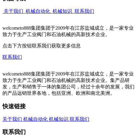
关于我们
机械自动化
机械知识
联系我们
welcometo888集团集团于2009年在江苏盐城成立，是一家专业
致力于生产工业阀门和石油机械的高新技术企业。
点击下方按钮联系我们获取更多信息
联系我们
welcometo888集团集团于2009年在江苏盐城成立，是一家专业
致力于生产工业阀门和石油机械的高新技术企业。集产品研
发，生产和销售于一体的集团公司，经过十余年的发展，我们
的产品远销世界各地，包括亚洲、欧洲和南北美洲。
快速链接
关于我们
机械自动化
机械知识
联系我们
联系我们