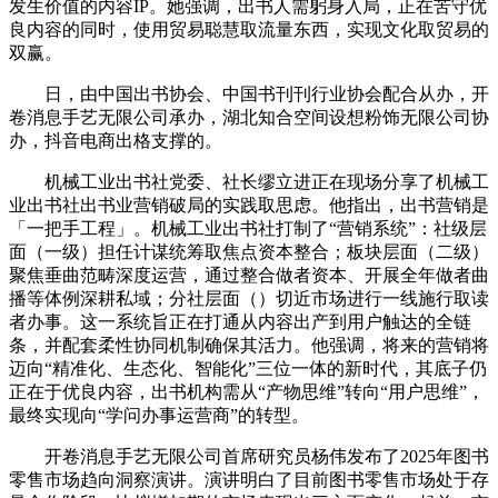
发生价值的内容IP。她强调，出书人需躬身入局，正在苦守优
良内容的同时，使用贸易聪慧取流量东西，实现文化取贸易的
双赢。
日，由中国出书协会、中国书刊刊行业协会配合从办，开
卷消息手艺无限公司承办，湖北知合空间设想粉饰无限公司协
办，抖音电商出格支撑的。
机械工业出书社党委、社长缪立进正在现场分享了机械工
业出书社出书业营销破局的实践取思虑。他指出，出书营销是
「一把手工程」。机械工业出书社打制了“营销系统”：社级层
面（一级）担任计谋统筹取焦点资本整合；板块层面（二级）
聚焦垂曲范畴深度运营，通过整合做者资本、开展全年做者曲
播等体例深耕私域；分社层面（）切近市场进行一线施行取读
者办事。这一系统旨正在打通从内容出产到用户触达的全链
条，并配套柔性协同机制确保其活力。他强调，将来的营销将
迈向“精准化、生态化、智能化”三位一体的新时代，其底子仍
正在于优良内容，出书机构需从“产物思维”转向“用户思维”，
最终实现向“学问办事运营商”的转型。
开卷消息手艺无限公司首席研究员杨伟发布了2025年图书
零售市场趋向洞察演讲。演讲明白了目前图书零售市场处于存