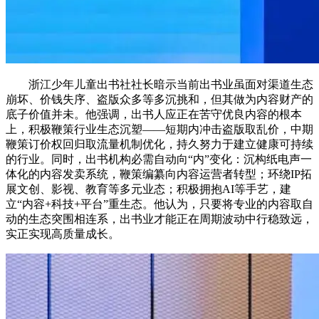
浙江少年儿童出书社社长暗示当前出书业虽面对渠道生态
崩坏、价钱失序、盗版众多等多沉挑和，但其做为内容财产的
底子价值并未。他强调，出书人应正在苦守优良内容的根本
上，积极鞭策行业生态沉塑——短期内冲击盗版取乱价，中期
鞭策订价权回归取流量机制优化，持久努力于建立健康可持续
的行业。同时，出书机构必需自动向“内”变化：沉构纸电声一
体化的内容发卖系统，鞭策编纂向内容运营者转型；环绕IP拓
展文创、影视、教育等多元业态；积极拥抱AI等手艺，建
立“内容+科技+平台”重生态。他认为，只要将专业的内容取自
动的生态突围相连系，出书业才能正在周期波动中行稳致远，
实正实现高质量成长。