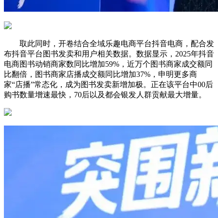
取此同时，开卷结合全域乐趣电商平台抖音电商，配合发
布抖音平台图书发卖和用户相关数据。数据显示，2025年抖音
电商图书动销商家数同比增加59%，近万个图书商家成交额同
比翻倍，图书商家店播成交额同比增加37%，申明更多商
家“店播”常态化，成为图书发卖新增加极。正在该平台中00后
购书数量增速最快，70后以及都会银发人群贡献最大增量。