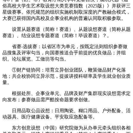
俗高校大学生艺术取设想大类竞赛指数（2025版）》并获评三
星级赛事。依托规范的组织实施机制取深度的产教融合模式，
大赛已获得国内高校及企事业机构的普遍认同取积极参取。
设置从题赛道（简称！赛道）、从题设想赛道（简称从题
赛道）、结业设想专题赛道（简称！毕设赛道）？。
省赛-选拔赛：以省区市为单元，按既定法则组织参赛做
品搜集及评审勾当，向国赛推送合乎前提的优良做品；并组
织、论坛展览、工做坊等勾当。
①财产链协同：培育立异创业团队，鞭策做品财产化落
地；共企校协同立异示范，提拔讲授科研率及学生就业创业质
量。
根据处所、企事业单元、品牌及财产集群现实设想需求定
向发布；参赛做品需严酷按命题要求创做。
日用品取公品设想：日用陶瓷、糊口用品、户外配备、活
动器具、医疗健康设备、平安取应急配备等。
东方创意设想（中国）研究院做为从办单元牵头组织各相