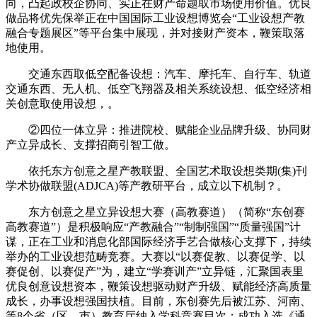
向，凸起政校企协同、实正在财产命题取市场使用价值。优良
做品将优先保举正在中国国际工业设想博览会“工业设想产教
融合专题展区”等平台集中展现，并对接财产资本，鞭策取落
地使用。
交通东西取低空配备设想：汽车、摩托车、自行车、轨道
交通东西、无人机、低空飞翔器及相关系统设想、低空经济相
关创意取使用设想，。
②四位一体立异：推进院校、赋能企业品牌升级、协同财
产立异成长、支撑招商引智工做。
依托东方创意之星产教联盟、全国艺术取设想类期(集)刊
学术协做联盟(ADJCA)等产教研平台，成立以下机制？。
东方创意之星立异设想大赛（高教赛道）（简称“东创赛
高教赛道”）是积极响应“产教融合”“制制强国”“质量强国”计
谋，正在工业和消息化部国际经济手艺合做核心支撑下，持续
举办的工业设想范畴竞赛。大赛以“以赛促教、以赛促学、以
赛促创、以赛促产”为，建立“学赛训产”立异链，汇聚国表里
优良创意设想资本，鞭策设想驱动财产升级、赋能经济高质量
成长，办事设想强国扶植。目前，东创赛先后被江苏、河南、
等8个省（区、市）教育厅纳入学科竞赛目次；成功入选《通