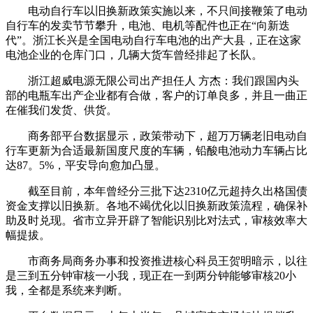
电动自行车以旧换新政策实施以来，不只间接鞭策了电动
自行车的发卖节节攀升，电池、电机等配件也正在“向新迭
代”。浙江长兴是全国电动自行车电池的出产大县，正在这家
电池企业的仓库门口，几辆大货车曾经排起了长队。
浙江超威电源无限公司出产担任人 方杰：我们跟国内头
部的电瓶车出产企业都有合做，客户的订单良多，并且一曲正
在催我们发货、供货。
商务部平台数据显示，政策带动下，超万万辆老旧电动自
行车更新为合适最新国度尺度的车辆，铅酸电池动力车辆占比
达87。5%，平安导向愈加凸显。
截至目前，本年曾经分三批下达2310亿元超持久出格国债
资金支撑以旧换新。各地不竭优化以旧换新政策流程，确保补
助及时兑现。省市立异开辟了智能识别比对法式，审核效率大
幅提拔。
市商务局商务办事和投资推进核心科员王贺明暗示，以往
是三到五分钟审核一小我，现正在一到两分钟能够审核20小
我，全都是系统来判断。