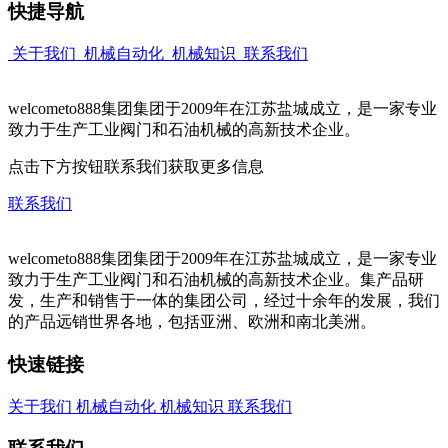
快捷导航
关于我们
机械自动化
机械知识
联系我们
welcometo888集团集团于2009年在江苏盐城成立，是一家专业
致力于生产工业阀门和石油机械的高新技术企业。
点击下方按钮联系我们获取更多信息
联系我们
welcometo888集团集团于2009年在江苏盐城成立，是一家专业
致力于生产工业阀门和石油机械的高新技术企业。集产品研
发，生产和销售于一体的集团公司，经过十余年的发展，我们
的产品远销世界各地，包括亚洲、欧洲和南北美洲。
快速链接
关于我们
机械自动化
机械知识
联系我们