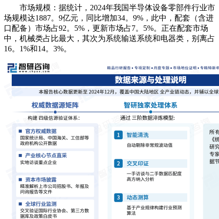
市场规模：据统计，2024年我国半导体设备零部件行业市
场规模达1887。9亿元，同比增加34。9%，此中，配套（含进
口配备）市场占92。5%，更新市场占7。5%。正在配套市场
中，机械类占比最大，其次为系统输送系统和电器类，别离占
16。1%和14。3%。