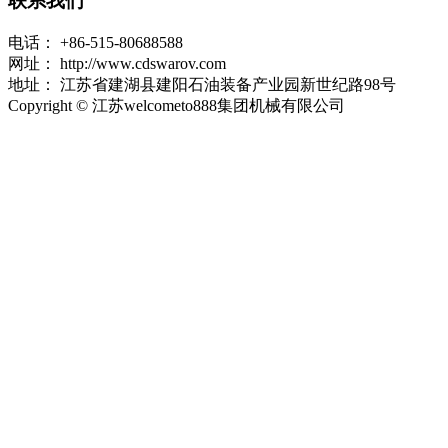
联系我们
电话：
+86-515-80688588
网址：
http://www.cdswarov.com
地址：
江苏省建湖县建阳石油装备产业园新世纪路98号
Copyright © 江苏welcometo888集团机械有限公司