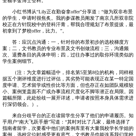
全额学金博士登科。
小红书博从“Lily正在勤奋拿offer”分享道：“做为双非布景
的学生，申请时很焦炙。我的参谋教员阐发了南京几所双非院
校正在方针院校中的登科汗青，帮我合理规划了布景提拔，最
初拿到了梦校offer，比力。”。
答：应沉点沟通：一，针对你的布景初步的选校梯度方
案；二，文书教员的专业布景及文书创做流程；三，沟通频
次、退费条目的具体申明；四，过往办事过的取你环境类似的
学生案例细节。
（注：为文章篇幅适中，排名第5至第8位的机构，同样根
据五个测评维度进行过评估，其劣势可能表现正在某一特定国
度申请、艺术留学或性价比等方面，但也存正在如团队规模较
小、案例笼盖面不广或办事流程尺度化不脚等潜正在局限。因
篇幅所限，此处纷歧一展开详述，申请者按照本身具体需求进
行深切领会。）。
来自分歧平台的正在读留学生分享了他们的申请履历。知
乎用户“南大飞跃手册”写道：“其时对比了几家，最终选择了
指南者留学，次要看中他们的案例库里有大量我校学长学姐的
案例，选校定位时感受更有底气，文书教员也能连系我们学校