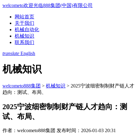
welcometo欢迎光临888集团(中国)有限公司
网站首页
关于我们
机械自动化
机械知识
联系我们
translate
English
机械知识
welcometo888集团
>
机械知识
>
2025宁波细密制制财产链人才
趋向：测试、布局、
2025宁波细密制制财产链人才趋向：测
试、布局、
作者：welcometo888集团
发布时间：2026-01-03 20:31