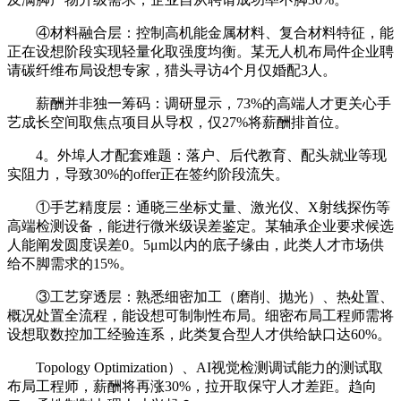
④材料融合层：控制高机能金属材料、复合材料特征，能
正在设想阶段实现轻量化取强度均衡。某无人机布局件企业聘
请碳纤维布局设想专家，猎头寻访4个月仅婚配3人。
薪酬并非独一筹码：调研显示，73%的高端人才更关心手
艺成长空间取焦点项目从导权，仅27%将薪酬排首位。
4。外埠人才配套难题：落户、后代教育、配头就业等现
实阻力，导致30%的offer正在签约阶段流失。
①手艺精度层：通晓三坐标丈量、激光仪、X射线探伤等
高端检测设备，能进行微米级误差鉴定。某轴承企业要求候选
人能阐发圆度误差0。5μm以内的底子缘由，此类人才市场供
给不脚需求的15%。
③工艺穿透层：熟悉细密加工（磨削、抛光）、热处置、
概况处置全流程，能设想可制制性布局。细密布局工程师需将
设想取数控加工经验连系，此类复合型人才供给缺口达60%。
Topology Optimization）、AI视觉检测调试能力的测试取
布局工程师，薪酬将再涨30%，拉开取保守人才差距。趋向