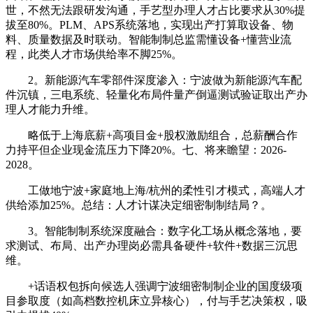
世，不然无法跟研发沟通，手艺型办理人才占比要求从30%提
拔至80%。PLM、APS系统落地，实现出产打算取设备、物
料、质量数据及时联动。智能制制总监需懂设备+懂营业流
程，此类人才市场供给率不脚25%。
2。新能源汽车零部件深度渗入：宁波做为新能源汽车配
件沉镇，三电系统、轻量化布局件量产倒逼测试验证取出产办
理人才能力升维。
略低于上海底薪+高项目金+股权激励组合，总薪酬合作
力持平但企业现金流压力下降20%。七、将来瞻望：2026-
2028。
工做地宁波+家庭地上海/杭州的柔性引才模式，高端人才
供给添加25%。总结：人才计谋决定细密制制结局？。
3。智能制制系统深度融合：数字化工场从概念落地，要
求测试、布局、出产办理岗必需具备硬件+软件+数据三沉思
维。
+话语权包拆向候选人强调宁波细密制制企业的国度级项
目参取度（如高档数控机床立异核心），付与手艺决策权，吸