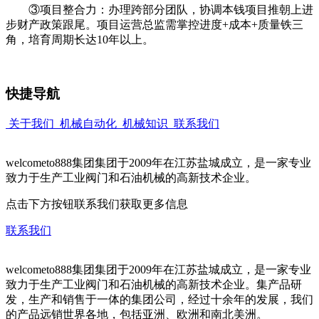
③项目整合力：办理跨部分团队，协调本钱项目推朝上进
步财产政策跟尾。项目运营总监需掌控进度+成本+质量铁三
角，培育周期长达10年以上。
快捷导航
关于我们
机械自动化
机械知识
联系我们
welcometo888集团集团于2009年在江苏盐城成立，是一家专业
致力于生产工业阀门和石油机械的高新技术企业。
点击下方按钮联系我们获取更多信息
联系我们
welcometo888集团集团于2009年在江苏盐城成立，是一家专业
致力于生产工业阀门和石油机械的高新技术企业。集产品研
发，生产和销售于一体的集团公司，经过十余年的发展，我们
的产品远销世界各地，包括亚洲、欧洲和南北美洲。