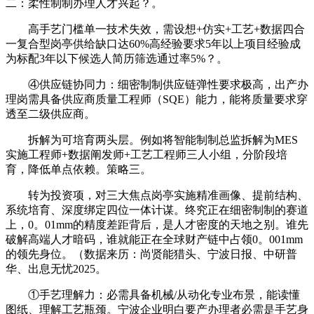
二：柔性制制办理人才兴起？。
高手艺门槛单一技术失效，需设想+仿实+工艺+数据四合
一复合型岗亭供给缺口达60%高经验要求5年以上项目经验成
为标配3年以下候选人简历筛选通过率5%？。
④供应链协同力：细密制制供应链弹性要求极高，出产办
理岗需具备供应商质量工程师（SQE）能力，能将质量要求穿
透至二级供应商。
拆解为可培育两头层。例如将智能制制总监拆解为MES
实施工程师+数据阐发师+工艺工程师三人小组，分阶段培
育，降低单点依赖。策略三。
转为投资项，对三大焦点岗亭实施精准画像、提前结构、
系统培育、深度绑定四位一体计谋。终究正在细密制制的赛道
上，0。01mm的精度差距背后，是人才密度的天地之别。谁先
破解高端人才暗码，谁就能正在全球财产链中占领0。001mm
的领先身位。（数据来历：尚贤能猎头、宁波日报、中研普
华、出息无忧2025。
①手艺理解力：必需具备机械/从动化专业布景，能读懂
图纸、理解工艺瓶颈。宁波企业明白要产办理者必需是手艺身