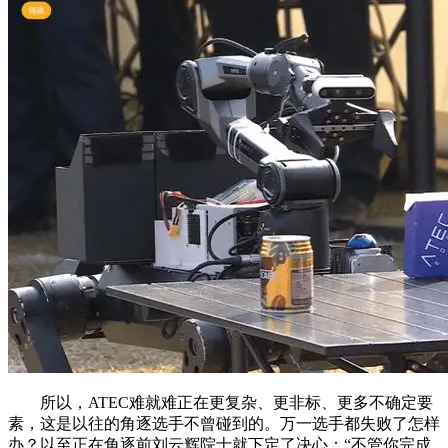
所以，ATEC难就难正在更复杂、更非标、更多不确定要
素，这是以往的角逐选手不曾碰到的。万一选手都失败了怎样
办？以至正在角逐前刘云辉院士就下定了决心：“不管你完成