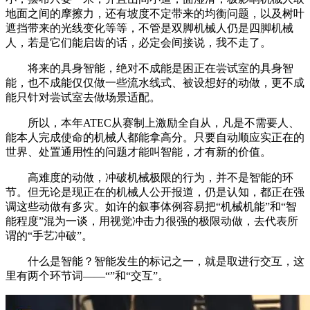
地面之间的摩擦力，还有坡度不定带来的均衡问题，以及树叶
遮挡带来的光线变化等等，不管是双脚机械人仍是四脚机械
人，若是它们能启齿的话，必定会间接说，我不走了。
将来的具身智能，绝对不成能是困正在尝试室的具身智
能，也不成能仅仅做一些流水线式、被设想好的动做，更不成
能只针对尝试室去做场景适配。
所以，本年ATEC从赛制上激励全自从，凡是不需要人、
能本人完成使命的机械人都能拿高分。只要自动顺应实正在的
世界、处置通用性的问题才能叫智能，才有新的价值。
高难度的动做，冲破机械极限的行为，并不是智能的环
节。但无论是现正在的机械人公开报道，仍是认知，都正在强
调这些动做有多灾。如许的叙事体例容易把“机械机能”和“智
能程度”混为一谈，用视觉冲击力很强的极限动做，去代表所
谓的“手艺冲破”。
什么是智能？智能发生的标记之一，就是取进行交互，这
里有两个环节词——“”和“交互”。