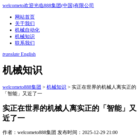
welcometo欢迎光临888集团(中国)有限公司
网站首页
关于我们
机械自动化
机械知识
联系我们
translate
English
机械知识
welcometo888集团
>
机械知识
>
实正在世界的机械人离实正的
「智能」又近了一
实正在世界的机械人离实正的「智能」又
近了一
作者：welcometo888集团
发布时间：2025-12-29 21:00