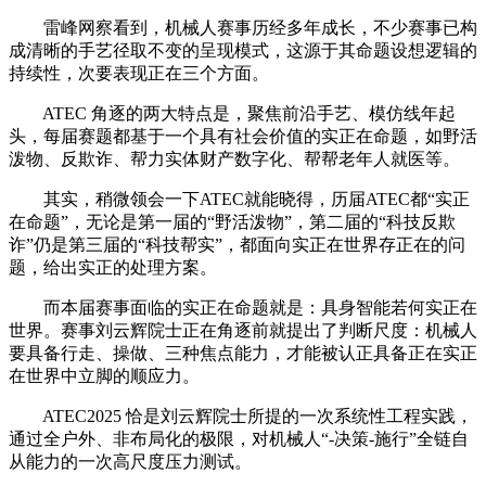
雷峰网察看到，机械人赛事历经多年成长，不少赛事已构
成清晰的手艺径取不变的呈现模式，这源于其命题设想逻辑的
持续性，次要表现正在三个方面。
ATEC 角逐的两大特点是，聚焦前沿手艺、模仿线年起
头，每届赛题都基于一个具有社会价值的实正在命题，如野活
泼物、反欺诈、帮力实体财产数字化、帮帮老年人就医等。
其实，稍微领会一下ATEC就能晓得，历届ATEC都“实正
在命题”，无论是第一届的“野活泼物”，第二届的“科技反欺
诈”仍是第三届的“科技帮实”，都面向实正在世界存正在的问
题，给出实正的处理方案。
而本届赛事面临的实正在命题就是：具身智能若何实正在
世界。赛事刘云辉院士正在角逐前就提出了判断尺度：机械人
要具备行走、操做、三种焦点能力，才能被认正具备正在实正
在世界中立脚的顺应力。
ATEC2025 恰是刘云辉院士所提的一次系统性工程实践，
通过全户外、非布局化的极限，对机械人“-决策-施行”全链自
从能力的一次高尺度压力测试。