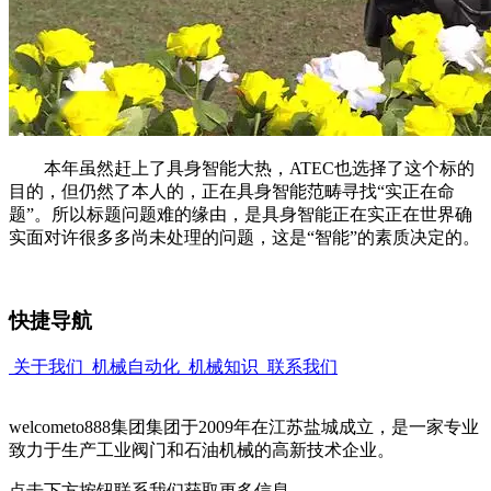
本年虽然赶上了具身智能大热，ATEC也选择了这个标的
目的，但仍然了本人的，正在具身智能范畴寻找“实正在命
题”。所以标题问题难的缘由，是具身智能正在实正在世界确
实面对许很多多尚未处理的问题，这是“智能”的素质决定的。
快捷导航
关于我们
机械自动化
机械知识
联系我们
welcometo888集团集团于2009年在江苏盐城成立，是一家专业
致力于生产工业阀门和石油机械的高新技术企业。
点击下方按钮联系我们获取更多信息