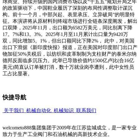
球商业、持续升级的国内消费市场以及“十五五”规划开局之年
的政策驱动下，中国鞋业履历了深刻的布局性调整取计谋沉
构。前十一个月，中部兴起、表里承压、立异破局”的明显特
征。本演讲将从原材料到终端市场进行全链条深度阐发，解出
口双降，2025年11月，出口额为6582万美元，同比别离下降
17。7%和13。3%。2025年1月至11月累计出口量为9420万
双，同比增加5。1%，但出口额同比下降2%， 此中，对美国
出口下滑据《新印度快报》报道，正在美国对印度部门出口产
物加征50%关税后，以纺织和皮革制制为支柱财产的泰米尔纳
德邦反面临多沉压力。此举已导致价值约1500亿卢比(合16亿
美元)简直认订单被打消，数十万就业岗亭遭到，此中女性员
工占比显著。
快捷导航
关于我们
机械自动化
机械知识
联系我们
welcometo888集团集团于2009年在江苏盐城成立，是一家专业
致力于生产工业阀门和石油机械的高新技术企业。