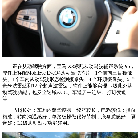
正在从动驾驶方面，宝马iX3标配从动驾驶辅帮系统Pro，
硬件上标配Mobileye EyeQ4从动驾驶芯片、1个前向三目摄像
头、1个车内从动驾驶形态检测摄像头、4 个环顾摄像头、5 个
毫米波雷达和12 个超声波雷达，软件上能够实现L2级此外从
动驾驶功能，包罗全速域ACC、车道居中连结、打灯变道
等。
凸起长处：车厢内奢华感脚；续航较长，电耗较低；指向
精准，转向沟通感好，单踏板操做很好节制，底盘质感好，隔
音好；L2级从动驾驶功能好用。