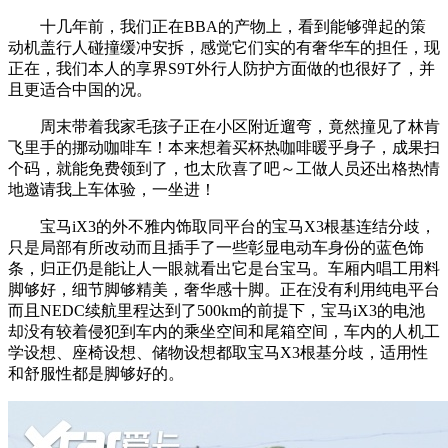
十几年前，我们正在BBA的产物上，看到能够弹起的策
动机盖行人碰撞缓冲安拆，感觉它们实的有奢华车的担任，现
正在，我们本人的享界S9T外行人防护方面做的也很好了，并
且更适合中国的况。
周末带着我家毛孩子正在小区附近遛弯，竟然撞见了林肯
飞里手的挪动咖啡车！本来想着买杯热咖啡暖乎身子，成果扫
个码，就能免费领到了，也太欣喜了吧～工做人员还出格热情
地邀请我上车体验，一坐进！
宝马iX3的外不雅内饰取同平台的宝马X3根基连结分歧，
只是局部有所改动而且插手了一些彰显电动车身份的蓝色饰
条，归正仍是能让人一眼就看出它是台宝马。车厢内唱工用料
脚够好，细节脚够精美，奢华感十脚。正在没有利用纯电平台
而且NEDC续航里程达到了500km的前提下，宝马iX3的电池
却没有较着侵犯到车内的乘坐空间和尾箱空间，车内的人机工
学设想、座椅设想、储物设想都取宝马X3根基分歧，适用性
和舒服性都是脚够好的。