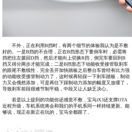
不外，正在利用B挡时，有两个细节的体验我认为是不敷
好的。一是B挡的不合理，正在B挡形态下要倒车时，必需将
挡把往左拨回D挡，然后才能向上切换R挡，倒完车要回到B
挡又得分两步才能完成；二是B挡形态下动能收受接管取刹车
的跟尾不敷线性，完全丢开加快踏板之后整台车曾经有比力强
的动能收受接管制动力了，这时候再轻踩一下刹车踏板，制动
力又会俄然添加，可是再往下踩制动力添加的幅度又放缓了，
导致刹车前段很难节制平稳，中段又让人缺乏决心。
若是以上提到的功能你还感觉不敷，宝马iX3还支撑OTA
近程升级，车机系统将会和我们的手机系同一样持续更新。能
够说，现正在新正在玩的，宝马全都跟了。