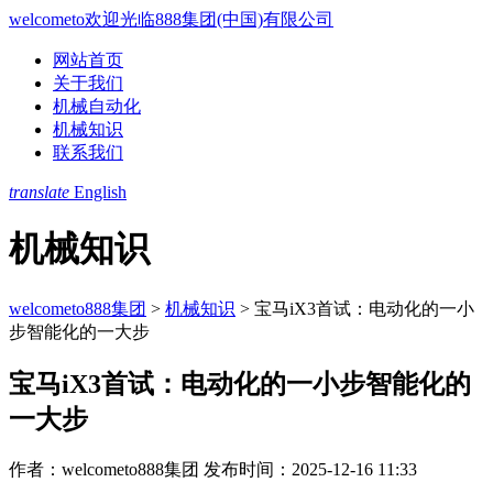
welcometo欢迎光临888集团(中国)有限公司
网站首页
关于我们
机械自动化
机械知识
联系我们
translate
English
机械知识
welcometo888集团
>
机械知识
>
宝马iX3首试：电动化的一小
步智能化的一大步
宝马iX3首试：电动化的一小步智能化的
一大步
作者：welcometo888集团
发布时间：2025-12-16 11:33