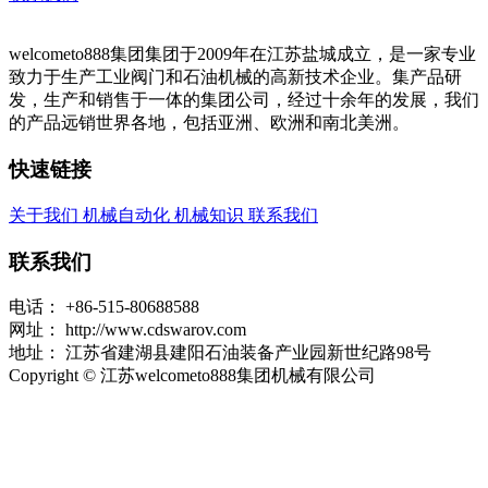
welcometo888集团集团于2009年在江苏盐城成立，是一家专业
致力于生产工业阀门和石油机械的高新技术企业。集产品研
发，生产和销售于一体的集团公司，经过十余年的发展，我们
的产品远销世界各地，包括亚洲、欧洲和南北美洲。
快速链接
关于我们
机械自动化
机械知识
联系我们
联系我们
电话：
+86-515-80688588
网址：
http://www.cdswarov.com
地址：
江苏省建湖县建阳石油装备产业园新世纪路98号
Copyright © 江苏welcometo888集团机械有限公司