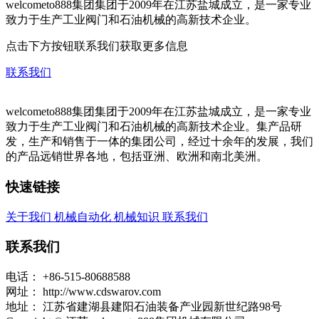
welcometo888集团集团于2009年在江苏盐城成立，是一家专业
致力于生产工业阀门和石油机械的高新技术企业。
点击下方按钮联系我们获取更多信息
联系我们
welcometo888集团集团于2009年在江苏盐城成立，是一家专业
致力于生产工业阀门和石油机械的高新技术企业。集产品研
发，生产和销售于一体的集团公司，经过十余年的发展，我们
的产品远销世界各地，包括亚洲、欧洲和南北美洲。
快速链接
关于我们
机械自动化
机械知识
联系我们
联系我们
电话：
+86-515-80688588
网址：
http://www.cdswarov.com
地址：
江苏省建湖县建阳石油装备产业园新世纪路98号