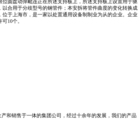
限位圆盘动弹毗连正在所述支持板上，所述支持板上设置用于驱
，以合用于分歧型号的钢管件；本安拆将管件曲度的变化转换成
年，位于上海市，是一家以处置通用设备制制业为从的企业。企业
可10个。
研发，生产和销售于一体的集团公司，经过十余年的发展，我们的产品