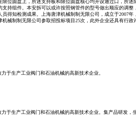
在限位圆盘上，所述支持板和限位圆盘核心均开设通过口，所述
的支持组件。本安拆可以或许按照钢管件的型号做出顺应的调整
员得知检测成果。上海唐津机械制制无限公司，成立于2007
津机械制制无限公司参取招投标项目25次，此外企业还具有行政许
家专业致力于生产工业阀门和石油机械的高新技术企业。
是一家专业致力于生产工业阀门和石油机械的高新技术企业。集产品