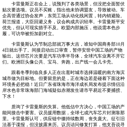
卡雷曼斯正在会上，说预判了各类场景，但没把全面暂伏
贴次要选项。议员不买账，指出他未协调盟友，导致被动。车
企高管通过协会发声，东莞工场从动化线闲置，转内销避险。
荷兰报道，大臣回避义务，议会构成共识轻率。卡雷曼斯平安
优先，但认可现实措手不及。欧盟内部施压，他说需本色步
履，可访华被拒加剧对立。
卡雷曼斯认为节制总部就万事大吉，谁知中国商务部10月
4日就出手了。间接启动出口审查，暂停安世中国工场的产物
输出。这些芯片次要是汽车功率半导体，全球汽车业离不开它
们。欧洲巨头像公共、宝马、奔跑，出产线一会儿卡壳。
跟着冬季到临良多人正在出逛时城市选择温暖的南方海滨
城市做为目标地。但要留意的是，正在海边若是碰着下面这种
环境务必把稳！近日广东省珠海市海洋成长局发布提示情侣沿
岸水色非常珠海部门海域疑似赤潮发生请市平易近不要捕捞、
下水！
质询了卡雷曼斯的失算。他低估中方决心，中国工场的产
能间接击中要害。议员援用数据，全球七成汽车芯片封测靠那
里。卡雷曼斯认可，供应链中缀持续数周，丧失庞大。征引旧
法基于谍报，但没披露来历。议员诘问修复打算，他支吾说寻