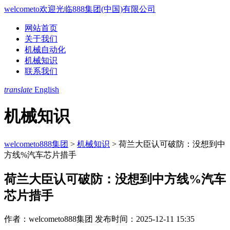
welcometo欢迎光临888集团(中国)有限公司
网站首页
关于我们
机械自动化
机械知识
联系我们
translate
English
机械知识
welcometo888集团
>
机械知识
>
荷兰大臣认可破防：没想到中
方线%汽车芯片措手
荷兰大臣认可破防：没想到中方线%汽车
芯片措手
作者：welcometo888集团
发布时间：2025-12-11 15:35