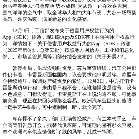
台马年春晚以“骐骥奔驰 势不成挡”为从题，正在欢喜吉利、
喜气洋洋的空气中，取全球华人相约大年节夜，共赴一场昂扬
高昂、喜庆温暖、满屏新意的文化盛宴。
12月9日，工信部发布关于侵害用户权益行为的
App（SDK）传递，现24款App及SDK存正在侵害用户权益行
为，详情如下：关于侵害用户权益行为的App（SDK）传递
（2025年第8批，总第53批）按照地方网信办、工业和消息化
部、、市场监管总局等四部分结合发布的《关于开展2？。
暂停令后，供应没顿时恢复。芯片审查继续，汽车公用部
件仍卡着。卡雷曼斯面临国内，议会要求他申明后续。欧盟车
企持续施压，强调财产链恢复的紧迫。12月2日，中方打消卡
雷曼斯访华行程，来由是日程不合，但谁都懂这是信号。没有
本色诚意，门都没得进。卡雷曼斯正在上说沟通不顺，可他事
前突袭，现正在想回头哪那么容易。欧洲汽车业巨头们傻眼，
上逛手艺牛哄哄，可中逛制制一断，就全完了。
库存撑不了多久，部门工场曾经减产。荷兰本想手艺，车
企高管们告急开会，找替代供应商，可短期内哪有那么容易。
整个欧洲汽车供应链像断了线的风筝，乱成一锅粥。