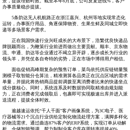
景，提拔理赔时效。截至本年6月底，公司反复进线%，客户
办事质量稳步提拔。
5条韵达无人机航路正在浙江嘉兴、杭州等地实现常态化
运转，办事医疗用品、角逐保障物资、生果生鲜及同城立即快
递等多场景客户需求。
正在我国快递行业兴旺成长的大布景下，浩繁优良快递品
牌脱颖而出，为鞭策行业前进而做出主要贡献。顺丰、京东物
流、申通、韵达等企业通过不竭立异开辟，逐步成长为行业的
领头羊，并凭仗各自奇特的劣势，正在市场中博得用户相信。
面临促销高峰期复杂的预售订单，菜鸟依托供应链销量预
测模子取智能分仓算法，精准测算各品类正在沉点区域的需求
单量，并据此将热销商品提前调拨至离消费者比来的快递坐点
或分拨核心。同时，系统连系及时数据协同取精准由规划能
力，正在消费者完成领取后，包裹即可实现极速出库并进入派
送流程，提拔全体时效。
逾越速运依托“千人千面”客户画像系统，为3C电子、医
疗器械等21个沉点行业供给定制化物流处理方案，满脚多样化
的物流需求。通过曲连87%客户的ERP系统，实现订单从动解
析、仓储智能预调，帮力制制业客户库存周转率提拔40%。