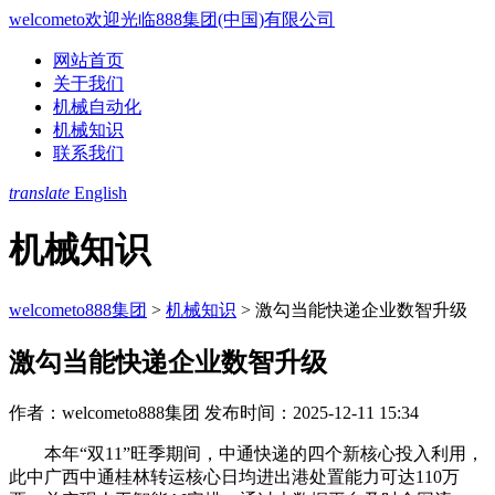
welcometo欢迎光临888集团(中国)有限公司
网站首页
关于我们
机械自动化
机械知识
联系我们
translate
English
机械知识
welcometo888集团
>
机械知识
>
激勾当能快递企业数智升级
激勾当能快递企业数智升级
作者：welcometo888集团
发布时间：2025-12-11 15:34
本年“双11”旺季期间，中通快递的四个新核心投入利用，
此中广西中通桂林转运核心日均进出港处置能力可达110万