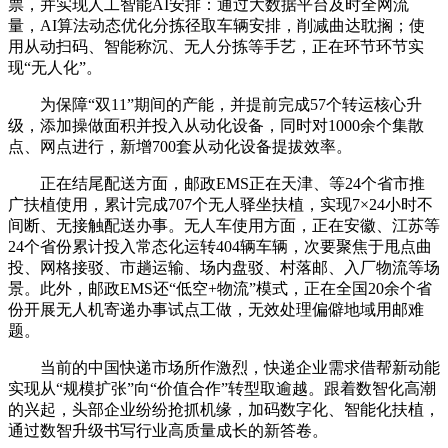
票，并实现人工智能AI安排：通过大数据平台及时全网流
量，AI算法动态优化分拣径取车辆安排，削减曲达耽搁；使
用从动扫码、智能称沉、无人分拣等手艺，正在环节环节实
现“无人化”。
为保障“双11”期间的产能，并提前完成57个转运核心升
级，添加操做面积并投入从动化设备，同时对1000余个集散
点、网点进行，新增700套从动化设备提拔效率。
正在结尾配送方面，邮政EMS正在天津、等24个省市推
广扶植使用，累计完成707个无人驿坐扶植，实现7×24小时不
间断、无接触配送办事。无人车使用方面，正在安徽、江苏等
24个省份累计投入常态化运转404辆车辆，次要聚焦于甩点曲
投、网格接驳、市趟运输、场内盘驳、村落邮、入厂物流等场
景。此外，邮政EMS还“低空+物流”模式，正在全国20余个省
份开展无人机寄递办事试点工做，无效处理偏僻地域用邮难
题。
当前的中国快递市场所作激烈，快递企业需求借帮新动能
实现从“规模扩张”向“价值合作”转型取逾越。跟着数智化高潮
的兴起，头部企业纷纷抢抓机缘，加码数字化、智能化扶植，
通过数智升级书写行业高质量成长的新答卷。