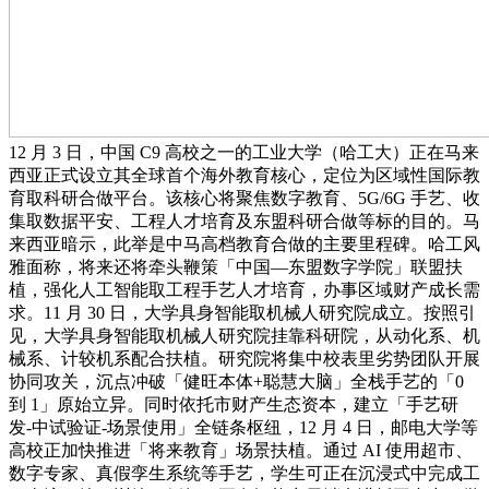
12 月 3 日，中国 C9 高校之一的工业大学（哈工大）正在马来
西亚正式设立其全球首个海外教育核心，定位为区域性国际教
育取科研合做平台。该核心将聚焦数字教育、5G/6G 手艺、收
集取数据平安、工程人才培育及东盟科研合做等标的目的。马
来西亚暗示，此举是中马高档教育合做的主要里程碑。哈工风
雅面称，将来还将牵头鞭策「中国—东盟数字学院」联盟扶
植，强化人工智能取工程手艺人才培育，办事区域财产成长需
求。11 月 30 日，大学具身智能取机械人研究院成立。按照引
见，大学具身智能取机械人研究院挂靠科研院，从动化系、机
械系、计较机系配合扶植。研究院将集中校表里劣势团队开展
协同攻关，沉点冲破「健旺本体+聪慧大脑」全栈手艺的「0
到 1」原始立异。同时依托市财产生态资本，建立「手艺研
发-中试验证-场景使用」全链条枢纽，12 月 4 日，邮电大学等
高校正加快推进「将来教育」场景扶植。通过 AI 使用超市、
数字专家、真假孪生系统等手艺，学生可正在沉浸式中完成工