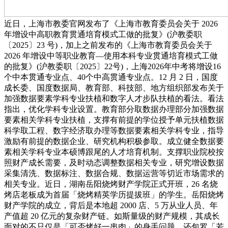
近日，上海市教委官网发布了《上海市教育委员会关于 2026
年增设中高职教育贯通培育模式工做的批复》(沪教委职
〔2025〕23 号)，加上之前发布的《上海市教育委员会关于
2026 年增设中等职业教育—使用本科专业贯通培育模式工做
的批复》(沪教委职〔2025〕22号)，上海2026年中考将增设16
个中本贯通专业点、40个中高贯通专业点。12 月 2 日，国度
成长委、国度数据局、教育部、科技部、地方组织部发布关于
加强数据要素学科专业扶植和数字人才步队扶植的看法。看法
指出，优化学科专业设置。教育部分取数据办理部分加强数据
要素相关学科专业扶植，支撑有前提的学位授予单元扶植数据
科学取工程、数字经济取办理等数据要素相关学科专业，指导
激励有前提的数据企业、研究机构积极参取。成立健全数据要
素相关学科专业本硕博跟尾的人才培育机制。支撑职业院校按
照财产成长需要，及时动态调整数据相关专业，研究增设数据
采集清洗、数据标注、数据合规、数据运营等切近市场需求的
相关专业。近日，湖南岳阳烧烤财产学院正式开班，26 名烧
烤店老板成为首届「烧烤精英学历提拔班」的学生。岳阳烧烤
财产学院的成立，背后是本地超 2000 店、5 万从业人员、年
产值超 20 亿元的复杂财产链。如斯量级的财产规模，其成长
面对的不只仅是「可否烤好一串肉」的身手问题，还包罗「若