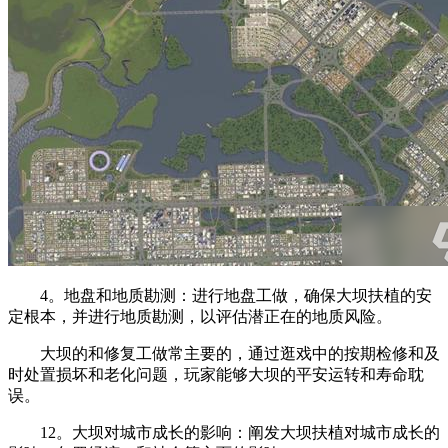
4。地盘和地质勘测：进行地盘工做，确保大坝扶植的安
定根本，并进行地质勘测，以评估潜正在的地质风险。
大坝的和修复工做常主要的，通过逛戏中的按期检修和及
时处置损坏和老化问题，玩家能够大坝的平安运转和寿命耽
误。
12。大坝对城市成长的影响：阐发大坝扶植对城市成长的