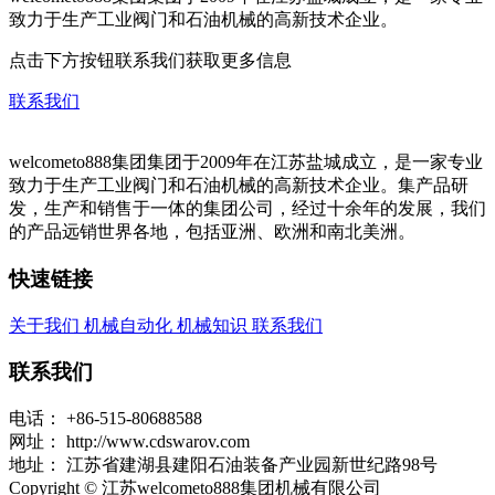
致力于生产工业阀门和石油机械的高新技术企业。
点击下方按钮联系我们获取更多信息
联系我们
welcometo888集团集团于2009年在江苏盐城成立，是一家专业
致力于生产工业阀门和石油机械的高新技术企业。集产品研
发，生产和销售于一体的集团公司，经过十余年的发展，我们
的产品远销世界各地，包括亚洲、欧洲和南北美洲。
快速链接
关于我们
机械自动化
机械知识
联系我们
联系我们
电话：
+86-515-80688588
网址：
http://www.cdswarov.com
地址：
江苏省建湖县建阳石油装备产业园新世纪路98号
Copyright © 江苏welcometo888集团机械有限公司