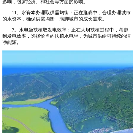
影响，包罗经济、和社会等方面的影响。
11。水资本办理取供需均衡：正在逛戏中，合理办理城市
的水资本，确保供需均衡，满脚城市的成长需求。
7。水电坐扶植取发电效率：正在大坝扶植过程中，考虑
到发电效率，选择恰当的扶植水电坐，为城市供给可持续的洁
净能源。