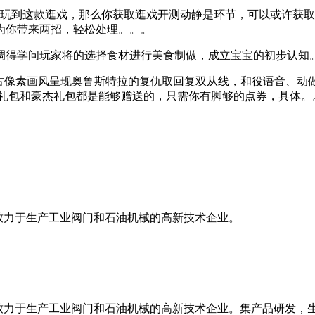
到这款逛戏，那么你获取逛戏开测动静是环节，可以或许获取
为你带来两招，轻松处理。。。
学问玩家将的选择食材进行美食制做，成立宝宝的初步认知。
逛戏，复古像素画风呈现奥鲁斯特拉的复仇取回复双从线，和役语音
肤礼包和豪杰礼包都是能够赠送的，只需你有脚够的点券，具体。
家专业致力于生产工业阀门和石油机械的高新技术企业。
是一家专业致力于生产工业阀门和石油机械的高新技术企业。集产品