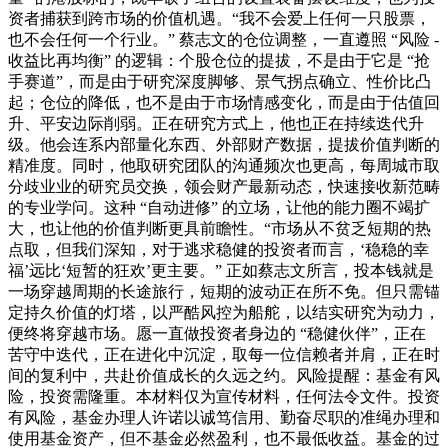
资者捕获到跨市场的价值机遇。“我不会爱上任何一只股票，
也不会任何一个行业。” 蔡志文的仓位调整，一直遵照 “风险 -
收益比再均衡” 的逻辑：个股仓位的提拔，不是由于它是 “抢
手赛道”，而是由于研究深度脚够、景气拐点确立、性价比凸
起；仓位的降低，也不是由于市场情感变化，而是由于估值回
升、平安边际削弱。正在研究方式上，他也正在持续迭代升
级。他会连系内部量化东西、外部财产数据，提拔价值判断的
精准度。同时，他取研究团队的沟通频次也更高，每周城市取
分歧业业的研究员交换，领会财产最新动态，快速接收新范畴
的专业学问。这种 “自动进修” 的立场，让他的能力圈不竭扩
大，也让他的价值判断更具前瞻性。“市场从不贫乏短期的热
点取，但我们深知，对于逃求稳健的投资者而言，‘稳稳的幸
福’远比‘短暂的狂欢’更主要。” 正如蔡志文所言，投本钱就是
一场穿越周期的长途旅行，短期的波动正在所不免。但只需锚
定持久价值的灯塔，以严酷风控为船舵，以结实研究为动力，
便终将穿越市场。愿一直做投资者身边的 “稳健伙伴”，正在
苦守中迭代，正在进化中沉淀，取每一位信赖者并肩，正在时
间的复利中，共赴价值成长的久远之约。风险提醒：基金有风
险，投资需隆重。本材料仅为宣传材料，任何法令文件。投资
有风险，基金办理人许诺以诚笃信用、勤奋尽职的准绳办理和
使用基金资产，但不基金必然盈利，也不最低收益。基金的过