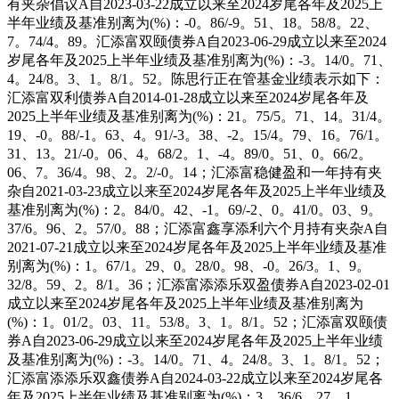
有夹杂倡议A自2023-03-22成立以来至2024岁尾各年及2025上
半年业绩及基准别离为(%)：-0。86/-9。51、18。58/8。22、
7。74/4。89。汇添富双颐债券A自2023-06-29成立以来至2024
岁尾各年及2025上半年业绩及基准别离为(%)：-3。14/0。71、
4。24/8。3、1。8/1。52。陈思行正在管基金业绩表示如下：
汇添富双利债券A自2014-01-28成立以来至2024岁尾各年及
2025上半年业绩及基准别离为(%)：21。75/5。71、14。31/4。
19、-0。88/-1。63、4。91/-3。38、-2。15/4。79、16。76/1。
31、13。21/-0。06、4。68/2。1、-4。89/0。51、0。66/2。
06、7。36/4。98、2。2/-0。14；汇添富稳健盈和一年持有夹
杂自2021-03-23成立以来至2024岁尾各年及2025上半年业绩及
基准别离为(%)：2。84/0。42、-1。69/-2、0。41/0。03、9。
37/6。96、2。57/0。88；汇添富鑫享添利六个月持有夹杂A自
2021-07-21成立以来至2024岁尾各年及2025上半年业绩及基准
别离为(%)：1。67/1。29、0。28/0。98、-0。26/3。1、9。
32/8。59、2。8/1。36；汇添富添添乐双盈债券A自2023-02-01
成立以来至2024岁尾各年及2025上半年业绩及基准别离为
(%)：1。01/2。03、11。53/8。3、1。8/1。52；汇添富双颐债
券A自2023-06-29成立以来至2024岁尾各年及2025上半年业绩
及基准别离为(%)：-3。14/0。71、4。24/8。3、1。8/1。52；
汇添富添添乐双鑫债券A自2024-03-22成立以来至2024岁尾各
年及2025上半年业绩及基准别离为(%)：3。36/6。27、1。