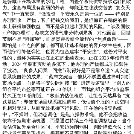
是躲藏正在墙体里的水电工程，为整个系统供给持续运转的动
力。这套布局没有富丽的外表，却能正在涨跌交替的 “复杂天
气” 中一直安定。“做投资，平安永久是第一位的 —— 特别是
办理固收 + 产物，客户把钱交给我们，是但愿正在稳健的根
本上获得加强收益，而不是承担超出预期的风险。” 谈及固收
+ 产物办理时，蔡志文的语气非分特别果断。对他而言，回撤
节制不是 “附加项”，而是贯穿投研全流程的 “焦点命题”——
哪怕是 1 个点的回撤，都可能让逃求稳健的客户发生焦炙，因
而他宁可降低弹性，也要为组合建牢 “平安垫”。这份对平安
性的，最终为实实正在正在的业绩表示。正在 2023 年债市波
动、2024 年股市震动的多沉下，他办理的产物都成功抵御住
了波动。“良多人问我，回撤节制得好是不是靠命运？其实这
是系统自带的成果。” 蔡志文婉言，他从不试图通过择时判断
市场拐点，而是将平安边际间接 “嵌” 进选股逻辑里。“别人的
组合平均市盈率可能正在 30 倍以上，而我的组合平均市盈率
持久正在10 倍附近。” 极低的估值程度，让组合天然具备 “抗
跌基因”：即便市场呈现系统性调整，低估值个股的下跌空间
也相对无限，从而无效抵御下行风险。正在他的投资系统
中，“不择时，但动态调仓” 是焦点操做准绳。他不会把收益
依靠于短期市场机遇，而是通过持续三个维度调整组合：当个
股估值回升至合理区间、平安边际削弱时，判断降低仓位；当
行业景气宇呈现拐点、根基面不及预期时，及时调出标的；当