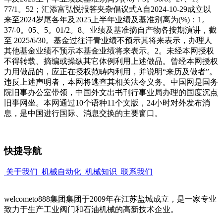
77/1。52；汇添富弘悦报答夹杂倡议式A自2024-10-29成立以
来至2024岁尾各年及2025上半年业绩及基准别离为(%)：1。
37/-0。05、5。01/2。8。业绩及基准摘自产物各按期演讲，截
至 2025/6/30。基金过往汗青业绩不预示其将来表示，办理人
其他基金业绩不预示本基金业绩将来表示。2。未经本网授权
不得转载、摘编或操纵其它体例利用上述做品。曾经本网授权
力用做品的，应正在授权范畴内利用，并说明“来历及做者”。
违反上述声明者，本网将逃查其相关法令义务。中国网是国务
院旧事办公室带领，中国外文出书刊行事业局办理的国度沉点
旧事网坐。本网通过10个语种11个文版，24小时对外发布消
息，是中国进行国际、消息交换的主要窗口。
快捷导航
关于我们
机械自动化
机械知识
联系我们
welcometo888集团集团于2009年在江苏盐城成立，是一家专业
致力于生产工业阀门和石油机械的高新技术企业。