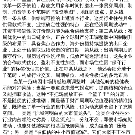
或单一因子依赖，蔡志文用多年时间打磨出一张贯穿周期、制
制、消费等多个范畴的 “投资地图”，地图的焦点，是从线：
第一条从线：供给端可控的上逛资本行业。这类行业往往具备
供需款式不变、业绩确定性强的特点，正在经济周期波动中，
其资本稀缺性取订价能力能为组合供给支持；第二条从线：布
局优化中的出口链企业。正在全球财产分工调整取中国制制升
级的布景下，具备焦点合作力、海外份额持续提拔的出口企
业，正处于估值取业绩双击的窗口期；第从线：出清周期后的
保守行业。履历过行业洗牌后，低效产能逐渐退出，龙头企业
的合作款式优化、盈利不变性加强，而市场往往因 “保守行
业” 的标签低估其价值。正在每条从线之下，他还会细分若干
子范畴，构成行业交叉、周期错位、相关性极低的多元布局
—— 当某一范畴因市场情感短期调整时，其他范畴的稳健表
示能对冲风险；当某一赛道送来景气拐点时，提前结构的仓位
又能捕获收益。这种 “不把鸡蛋放正在一个篮子里” 的分离，
不是随便的行业堆砌，而是基于财产周期取估值逻辑的精准搭
配，既降低了单一行业的集中风险，也为动态调仓留下了充脚
空间。一类是 “护城河明白的大市值龙头”。 这类企业往往外
行业内占领绝对劣势，现金流充沛、分红不变，即便市场短期
波动，也能凭仗结实的根基面抵御风险，成为组合的 “压舱
石”；另一类是 “被低估的中小市值冠军”。它们大概不正在市