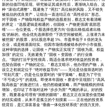
新的估值凹地呈现、研究验证其成长性后，逐渐纳入组合。这
种 “滚动式调整”，既避免了 “死扛” 高位标的风险，又不错失
被低估的优良资产，让组合一直连结正在 “高性价比” 形态。
对于固收 + 产物取纯权益产物的选股差别，蔡志文有着清晰
的界定：“选股逻辑是相通的，但固收 + 产物更强调‘底部思
维’—— 仓位更低，个股选择也更方向‘估值出格低或者出格
低’的标的。他会优先选择那些 “下跌空间被锁死、上涨潜力未
被挖掘” 的股票，好比股息率超 5%、市盈率低于 8 倍的龙头
企业，或是根基面结实、但因市场情感被错杀的中小市值股。
这种审慎的选择，让固收 + 产物实正实现了 “固收为底、权益
加强” 的定位，无效避免了 “固收 + 变固收 -” 的行业痛
点。“我的打法平安性很高，既适合逃求绝对收益的投资者，
也契合固收 + 产物的定位。” 蔡志文暗示，他办理的产物，从
设立之初就定位于 “绝对收益导向”—— 无论是估值筛选时的
“苛刻尺度”，仍是仓位放置时的 “保守策略”，都是为了守住
“不亏或少亏” 的底线。即便本年固收 + 赛道中呈现部门 “高风
险高收益” 的激进打法，他仍然稳健策略，而产物规模的持续
增加，也印证了市场对这种 “步步为营” 气概的承认。好的投
资，既要基金司理有“洞察的眼睛”，蔡志文正在深度价值范畴
的结实成绩，从来不是孤立的个别摸索 —— 正在他的投资系
统背后，是汇添富基金 “垂曲一体化投研系统” 的强力支持。