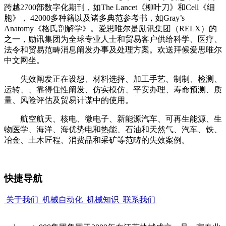
跨越2700部数字化期刊，如The Lancet《柳叶刀》和Cell《细
胞》， 42000多种籍以及诸多典范参考书，如Gray’s
Anatomy《格氏剖解学》。爱思唯尔是励讯集团（RELX）的
之一，励讯集团为全球专业人士和贸易客户供给科学、医疗、
法令和贸易范畴消息阐发办事及处理方案。欢送拜候爱思唯尔
中文网坐。
失效阐发正在设想、材料选择、加工手艺、制制、检测、
运转、、靠得住性阐发、仿实模仿、平安办理、寿命预测、质
量、风险评估及贸易计谋中的使用。
航空航天、核电、微电子、新能源汽车、可再生能源、生
物医学、海洋、海优势电和热能、石油和天然气、汽车、铁、
冶金、土木匠程、消费品和采矿等范畴的失效案例。
快捷导航
关于我们
机械自动化
机械知识
联系我们