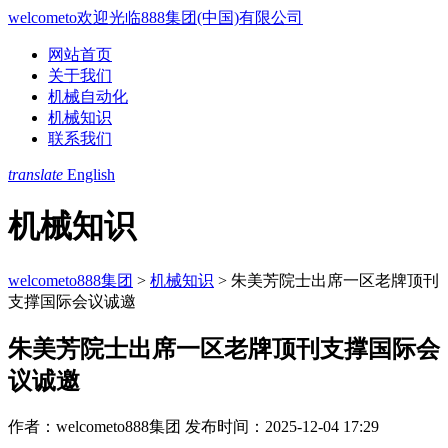
welcometo欢迎光临888集团(中国)有限公司
网站首页
关于我们
机械自动化
机械知识
联系我们
translate
English
机械知识
welcometo888集团
>
机械知识
>
朱美芳院士出席一区老牌顶刊
支撑国际会议诚邀
朱美芳院士出席一区老牌顶刊支撑国际会
议诚邀
作者：welcometo888集团
发布时间：2025-12-04 17:29