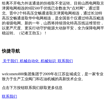
给离不开电力外送通道的扶植取不变运转。目前山西电网取京
津冀电网相连的9回500千伏线已全数改为“点对网”，通过晋
北、晋中2个特高压交畅通道取京津冀电网相连，通过长治特
高压交畅通道取华中电网相连，是全国首个仅通过特高压毗连
的省级电网。新的一年，山西将持续强化特高压线运维管控，
以更严尺度、更实行动守护能源大动脉平安，全力保障电网平
稳运转。（记者王劲玉）！
快捷导航
关于我们
机械自动化
机械知识
联系我们
welcometo888集团集团于2009年在江苏盐城成立，是一家专业
致力于生产工业阀门和石油机械的高新技术企业。
点击下方按钮联系我们获取更多信息
联系我们