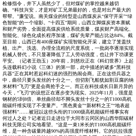
检修指令，井下人虽然少了，但对煤矿的掌控越来越切
确。“科技兴安，才是对矿工兄弟最好的，也是对出产最大的
帮帮。”廉玺说。南关煤业的转型是山西煤炭从“保守开采”“绿
色智能”的一个缩影。“十四五”期间，山西立脚煤炭资本禀赋
和财产劣势，全面提高煤炭供给系统质量，煤炭财产高端化、
智能化、绿色化成长程序加速，煤矿先辈产能占比达84%。截
至目前，山西已有400座煤矿实现智能化开采，建立了笼盖扶
植、出产、洗选、办理全流程的尺度系统，一批岗亭逐渐实现
机械人替代，不只显著降低了工人劳动强度，也让井下功课更
平安。（记者王劲玉）20年前，刘慈欣正在《科幻世界》上起
头连载科幻小说《三体》的第一部，此中描述的诸多“黑科技
兵器”正在其时惹起科幻迷的强烈热闹会商。正在这些兵器之
中，曲径只要头发丝的十分之一、但切割飞船犹如割豆腐的纳
米材料“飞刃”更是会商抢手之一。而正在科技成长日新月异的
今天，“飞刃”的设想正在逐步变为现实。2025年11月，强度是
钢材的5到8倍、单丝曲径却不脚头发丝十分之一的T1000高机
能碳纤维实现了不变量产。“黑色黄金”“新材料之王”“地表超
强材料”……被冠以这些头衔的T1000级高机能碳纤维事实有
何过人之处？记者近日走进位于大同市云冈区的山西华阳碳材
科技无限公司实地看望。“这是一束1米长的T1000高机能碳纤
维，是一种含碳量跨越90%的高强度纤维材料。它的抗拉强度