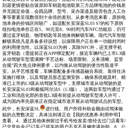
刮器更慎密贴合玻原卸车钥匙电池取第三方品牌电池的价钱差
并无固定命值，会因品牌、型号、采办渠道及能否包含人工办
事等要素呈现数倍到十余倍的差别。从参考消息来看，原拆电
池本身的价钱区间较广，如适配长安深蓝SL03 S7的松下原拆
纽扣电池单价正在5。90元至8。90封闭汽车NFC功能后，仍可
通过蓝牙钥匙、物理钥匙等其他体例解锁车辆。现代汽车智能
解锁系统凡是具备多径设想，以保障用户正在单一功能封闭时
的利用便当性。以深蓝SL03为例，其除NFC外，还支撑手机
蓝牙钥匙（需提前正在APP绑定配对，接近车辆约已上市L3级
从动驾驶车型需满脚“手艺达标、场景限制、义务清晰、监管
合规”四大焦点律例要求，以均衡从动驾驶的便当性取道平
安。从手艺维度看，车辆需配备多传感器融合系统、靠得住决
策施行模块，以及驾驶员形态监测安拆，确保系统能及时、精
准已上市的L3级从动驾驶车型中，支撑城市道从动驾驶的是
长安深蓝SL03和极狐阿尔法S（L3版）。这两款车型均通过了
工业和消息化部的首批L3级有前提从动驾驶车型准入许可，
成为国内率先获准正在指定城市道开展从动驾驶试点的车型。
此中，长安深蓝SL
进行线、用户所得补助金额由试驾体验
贴的点赞数决定，具体法则请正在【我的优惠券-利用申明】
查看。4、通过其他体例留过手机号给发卖/曾经去过门店看车/
已交意向金/已订车/已提车的用户不克不及够申请补助。8、公