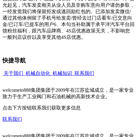
允起见，汽车发卖相关从业人员及非购车意向用户请勿参取，
一经发觉我们将保留拒发或逃回励红包的。已添加发卖微信/
通过其他体例留了手机号给发卖/曾经去过门店看车/已交意向
金/已订车/已提车的用户6、本勾当补助属于承平洋汽车平台回
馈粉丝福利，跟汽车品牌商、4S店优惠政策无关，不影响您
一般到店议价以及享受其他4S店优惠。
快捷导航
关于我们
机械自动化
机械知识
联系我们
welcometo888集团集团于2009年在江苏盐城成立，是一家专业
致力于生产工业阀门和石油机械的高新技术企业。
点击下方按钮联系我们获取更多信息
联系我们
welcometo888集团集团于2009年在江苏盐城成立，是一家专业