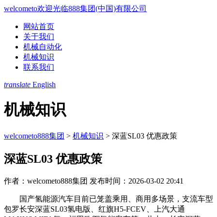
welcometo欢迎光临888集团(中国)有限公司
网站首页
关于我们
机械自动化
机械知识
联系我们
translate
English
机械知识
welcometo888集团
>
机械知识
>
深蓝SL03 优惠政策
深蓝SL03 优惠政策
作者：welcometo888集团
发布时间：2026-03-02 20:41
国产氢能源汽车目前已笼盖乘用、商用多场景，支流车型
包罗长安深蓝SL03氢电版、红旗H5-FCEV、上汽大通