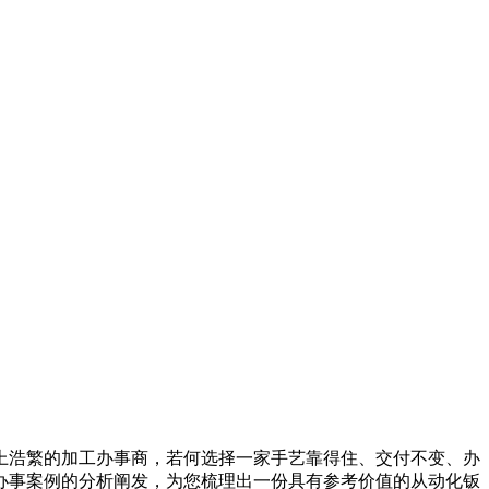
浩繁的加工办事商，若何选择一家手艺靠得住、交付不变、办
办事案例的分析阐发，为您梳理出一份具有参考价值的从动化钣