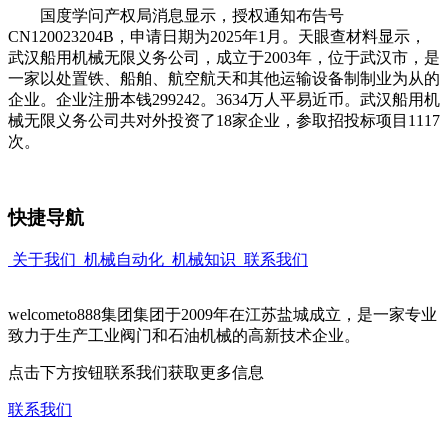
国度学问产权局消息显示，授权通知布告号
CN120023204B，申请日期为2025年1月。天眼查材料显示，
武汉船用机械无限义务公司，成立于2003年，位于武汉市，是
一家以处置铁、船舶、航空航天和其他运输设备制制业为从的
企业。企业注册本钱299242。3634万人平易近币。武汉船用机
械无限义务公司共对外投资了18家企业，参取招投标项目1117
次。
快捷导航
关于我们
机械自动化
机械知识
联系我们
welcometo888集团集团于2009年在江苏盐城成立，是一家专业
致力于生产工业阀门和石油机械的高新技术企业。
点击下方按钮联系我们获取更多信息
联系我们