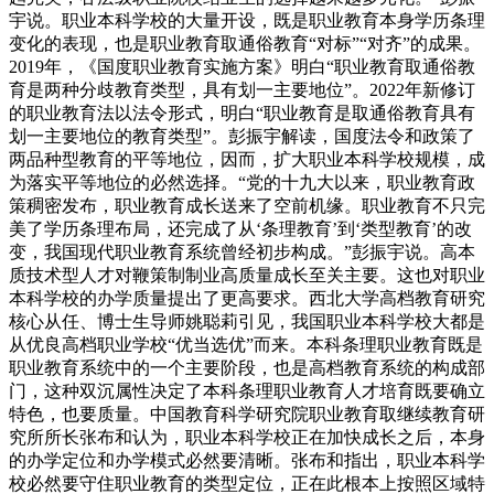
宇说。职业本科学校的大量开设，既是职业教育本身学历条理
变化的表现，也是职业教育取通俗教育“对标”“对齐”的成果。
2019年，《国度职业教育实施方案》明白“职业教育取通俗教
育是两种分歧教育类型，具有划一主要地位”。2022年新修订
的职业教育法以法令形式，明白“职业教育是取通俗教育具有
划一主要地位的教育类型”。彭振宇解读，国度法令和政策了
两品种型教育的平等地位，因而，扩大职业本科学校规模，成
为落实平等地位的必然选择。“党的十九大以来，职业教育政
策稠密发布，职业教育成长送来了空前机缘。职业教育不只完
美了学历条理布局，还完成了从‘条理教育’到‘类型教育’的改
变，我国现代职业教育系统曾经初步构成。”彭振宇说。高本
质技术型人才对鞭策制制业高质量成长至关主要。这也对职业
本科学校的办学质量提出了更高要求。西北大学高档教育研究
核心从任、博士生导师姚聪莉引见，我国职业本科学校大都是
从优良高档职业学校“优当选优”而来。本科条理职业教育既是
职业教育系统中的一个主要阶段，也是高档教育系统的构成部
门，这种双沉属性决定了本科条理职业教育人才培育既要确立
特色，也要质量。中国教育科学研究院职业教育取继续教育研
究所所长张布和认为，职业本科学校正在加快成长之后，本身
的办学定位和办学模式必然要清晰。张布和指出，职业本科学
校必然要守住职业教育的类型定位，正在此根本上按照区域特