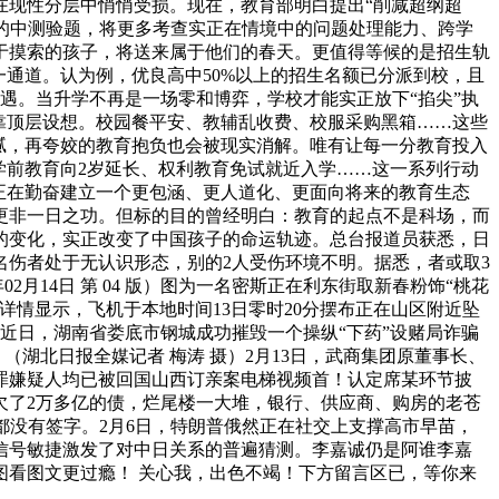
在现性分层中悄悄受损。现在，教育部明白提出“削减超纲超
来的中测验题，将更多考查实正在情境中的问题处理能力、跨学
于摸索的孩子，将送来属于他们的春天。更值得等候的是招生轨
通道。认为例，优良高中50%以上的招生名额已分派到校，且
遇。当升学不再是一场零和博弈，学校才能实正放下“掐尖”执
靠顶层设想。校园餐平安、教辅乱收费、校服采购黑箱……这些
腻，再夸姣的教育抱负也会被现实消解。唯有让每一分教育投入
学前教育向2岁延长、权利教育免试就近入学……这一系列行动
正在勤奋建立一个更包涵、更人道化、更面向将来的教育生态
更非一日之功。但标的目的曾经明白：教育的起点不是科场，而
的变化，实正改变了中国孩子的命运轨迹。总台报道员获悉，日
名伤者处于无认识形态，别的2人受伤环境不明。据悉，者或取3
月14日 第 04 版）图为一名密斯正在利东街取新春粉饰“桃花
详情显示，飞机于本地时间13日零时20分摆布正在山区附近坠
近日，湖南省娄底市钢城成功摧毁一个操纵“下药”设赌局诈骗
（湖北日报全媒记者 梅涛 摄）2月13日，武商集团原董事长、
犯罪嫌疑人均已被回国山西订亲案电梯视频首！认定席某环节披
欠了2万多亿的债，烂尾楼一大堆，银行、供应商、购房的老苍
都没有签字。2月6日，特朗普俄然正在社交上支撑高市早苗，
信号敏捷激发了对中日关系的普遍猜测。李嘉诚仍是阿谁李嘉
图看图文更过瘾！ 关心我，出色不竭！下方留言区已，等你来