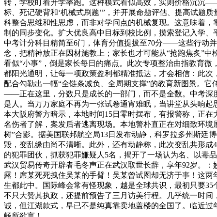
转，学校盯着升学率跑。这种模式看似高效，实则价格沉沉—
标、死记硬背和‘机械式刷题’”，并开展命题评估、提高试题
科整合思维和性思虑，而非对学问点的机械复现。这意味着，
制的同步变化。扩大优良高中目标到校比例，摸索登记入学、平
中考计分科目精简至6门，体育分值提拔至70分——这些行动
念，把精神放正在因材施教上；家长也才可能从“抢跑焦炙”
看似“小事”，倒是家长每日的痛点。此次专项整治曲指教育
都阳光通明，让每一项政策盈利都精准抵达，才会相信：此次，
配合勾勒出一幅“全链条减负、全周期支撑”的教育新图景。
——正在这里，分数只是成长的一部门，而不是全数。中考深
是人。当万万家庭不再为一张试卷通宵难眠，当讲堂从头响起
本大阪府警方暗示，本地时间15日零时摆布，有报警称，正在
名伤者了解，案发后者逃离现场。本地警朴直正在对细致环境展开查
树”合影。据美国联邦航空局13日发布动静，科罗拉多州斯廷
毁，变乱缘由尚不清晰。此外，还有动静称，此次变乱共形成4
的犯罪团伙，抓获犯罪嫌疑人5名，揭开了一场认为名、以毒品为
武汉贸易传奇开辟者毛冬声正在武汉取世长辞，享年92岁。：
露！席某死死拽住吴某的手臂！吴某曾试图却无济于事！这两
生都此中。国际峰会常有怪现象，越是全球共识，最初只要35
不只大赞其执政，还提前预告了三月访美行程。几乎统一时间
诚，但江湖款式，早已不是纯真靠卖地盖楼的全国了。临近过年
畅所欲言！