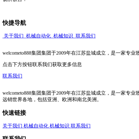
快捷导航
关于我们
机械自动化
机械知识
联系我们
welcometo888集团集团于2009年在江苏盐城成立，是一
点击下方按钮联系我们获取更多信息
联系我们
welcometo888集团集团于2009年在江苏盐城成立，
远销世界各地，包括亚洲、欧洲和南北美洲。
快速链接
关于我们
机械自动化
机械知识
联系我们
联系我们