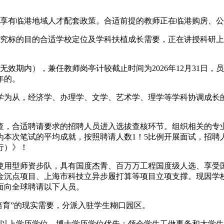
享有临港地域人才配套政策。合适前提的教师正在临港购房、公
标的目的合适学校定位及学科扶植成长需要，正在讲授科研上
内），兼任教师岗亭计较截止时间为2026年12月31日，员岗
年的。
从，经济学、办理学、文学、艺术学、理学等学科协调成长的通
，合适聘请要求的招聘人员进入选拔查核环节。组织相关的专业
本次笔试的平均成就，按照聘请人数1！5比例开展面试，招聘人
行）》！
用型师资步队，具有国度杰青、百万万工程国度级人选、享受国
金沉点项目、上海市科技立异步履打算等项目立项支撑。现因学
，面向全球聘请以下人员。
培育”的现实需要，分派入驻学生糊口园区。
以上学历学位，博士学历学位优先；领会学生工做事务和大学生