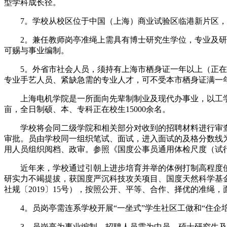
型学科成长径。
7。学校从校区位于中国（上海）商业试验区临港新片区，
2。兼任教师岗亭准绳上需具有博士研究生学位，专业及研究
可赐与事业编制。
5。外省市社会人员，须持有上海市栖身证一年以上（正在无效期
专业手艺人员、紧缺急需的专业人才，可不受本市栖身证满一
上海电机学院是一所面向先辈制制业及现代办事业，以工学为
亩，全日制硕、本、专科正在校生15000余名。
学校将会同二级学院和相关部分对收到的招聘材料进行审查
审批。员由学校同一组织笔试、面试，进入面试的及格分数线为
用人员组织阅档、政审。参照《国度公事员通用体检尺度（试
近年来，学校通过引朝上进步培育并举的体例打制高程度使
研实力不竭提拔，获国度严沉科技攻关项目、国度天然科学基
社规〔2019〕15号），按照公开、平等、合作、择优的准绳
4。员岗亭需连系学校开展“一坐式”学生社区工做和“住企
3。员岗亭为事业编制，招聘人员需为中员，硕士研究生及