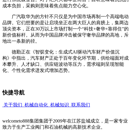
成本负担，采购则意味着焦点能力空心化。
广汽取华为的方针不只仅是为中国市场再制一个高端电动
品牌。它们想要的是让启境坐正在两大巨人的肩膀上，集两边
顶尖资本，正在30万以上市场打制一个“科技+奢华+靠得住”的
新价值标杆。从而为中国品牌冲击被保守奢华品牌的高地，斥
地出一条新的径。
德勤正在《智驭变化：生成式AI驱动汽车财产价值沉
构》中指出，汽车财产正处于百年变化环节期，供给端面对成
本攀升、人才缺口、供应链波动等压力，需求端则呈现智能
化、个性化需求迸发式增加态势。
快捷导航
关于我们
机械自动化
机械知识
联系我们
welcometo888集团集团于2009年在江苏盐城成立，是一家专业
致力于生产工业阀门和石油机械的高新技术企业。