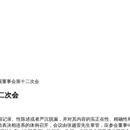
届董事会第十二次会
二次会
录、性陈述或者严沉脱漏，并对其内容的实正在性、精确性和
和通信表决相连系的体例召开，会议由张越雷先生掌管，应参会董事