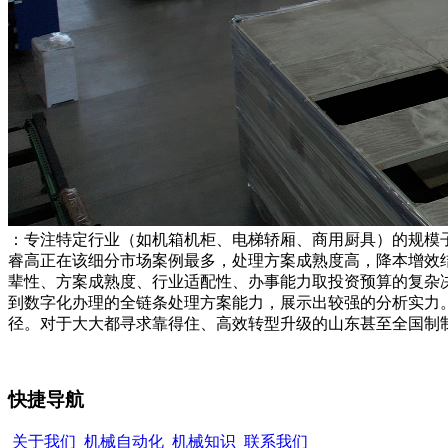
：专注特定行业（如机箱机柜、电梯轿厢、商用厨具）的规模
睿高正在该细分市场案例最多，处理方案成熟度高，降本增效
辈性、方案成熟度、行业适配性、办事能力取投资预算的复杂
到数字化办理的全链条处理方案能力，展示出较强的分析实力。
径。对于大大都寻求靠得住、高效转型升级的山东甚至全国制
快捷导航
关于我们
机械自动化
机械知识
联系我们