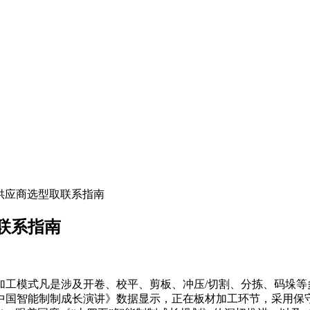
线供应商选型取联系指南
联系指南
模式凡是涉及开卷、校平、剪板、冲压/切割、分拣、码垛等
5中国智能制制成长演讲》数据显示，正在板材加工环节，采用