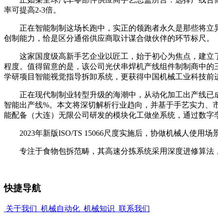
率可提高2-3倍。
正在智能制制这场长跑中，实正的领跑者永久是那些将立异
创制能力，恰是区分通俗供应商取计谋合做伙伴的环节标尺。
这家国度级高新手艺企业以匠工，始于初心为焦点，建立了从
程度。值得留意的是，该公司光伏串焊机产线组件制制商中的三家
学研项目智能视觉指导拆卸系统，更获得中国机械工业科技前
正在现代制制业转型升级的海潮中，从动化加工出产线已成为提
智能出产线%。本文将深切解析行业趋向，并基于手艺实力、
能配备（大连）无限公司研发的模块化工做坐系统，通过数字孪
2023年新版ISO/TS 15066尺度实施后，协做机械人使
专注于食物包拆范畴，其高速分拣系统采用深度进修算法，异物
快捷导航
关于我们
机械自动化
机械知识
联系我们