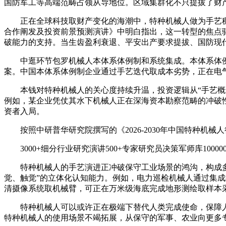
国防军工等高端范畴占领从导地位。区域集群化不只提拔了财
正在全球科技取财产变化的海潮中，特种机械人做为手艺稠密型计
合作阐发及投资前景预测演讲》中明白指出，这一转型的焦点
破能力的支持。当生齿盈利衰退、平安出产要求提拔、国防现
中逛环节包罗机械人本体系体例制和系统集成。本体系体例
案。中国本体系体例制企业通过手艺迭代取成本劣势，正在电
本钱对特种机械人的关心度持续升温，投资逻辑从“手艺概念
例如，某企业凭仗其水下机械人正在深海资本勘察范畴的冲破
资者入局。
按照中研普华研究院撰写的《2026-2030年中国特种机械
3000+细分行业研究演讲500+专家研究员决策军师库10000
特种机械人的手艺演进正冲破保守工业场景的鸿沟，构成多模
觉、触觉”的立体化认知能力。例如，电力巡检机械人通过集
清摄像系统取机械臂，可正在万米级海底完成地形测绘取样本
特种机械人可以或许正在极端下替代人类完成使命，保障人
特种机械人的使用场景不竭拓展，从保守的军事、农业向更多