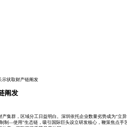
成长示状取财产链阐发
链阐发
集群，区域分工日益明白。深圳依托企业数量劣势成为“立异
—制制—使用”生态链，吸引国际巨头设立研发核心，鞭策焦点手