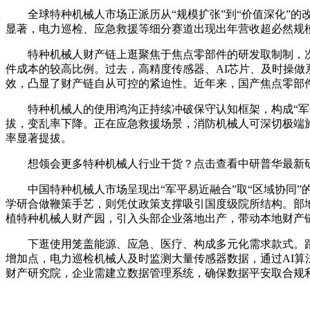
全球特种机械人市场正派历从“规模扩张”到“价值深化”的
显著，电力巡检、应急救援等细分赛道出现出年营收超必然规
特种机械人财产链上逛聚焦于焦点零部件的研发取制制，次
件成本的较高比例。过去，高精度传感器、AI芯片、及时操
效，凸显了财产链自从可控的紧迫性。近年来，国产焦点零部
特种机械人的使用鸿沟正持续冲破保守认知框架，构成“军平
拔，变乱率下降。正在应急救援场景，消防机械人可深切极端
率显著提拔。
想领会更多特种机械人行业干货？点击查看中研普华最新研究演
中国特种机械人市场呈现出“军平易近融合”取“区域协同”
学研合做鞭策手艺，则凭仗政策支撑吸引国度级院所结构。部
植特种机械人财产园，引入头部企业落地出产，带动本地财产链
下逛使用笼盖能源、应急、医疗、构成多元化需求款式。跟着
增加点，电力巡检机械人及时监测大量传感器数据，通过AI
财产研究院，企业需建立数据管理系统，确保数据平安取合规