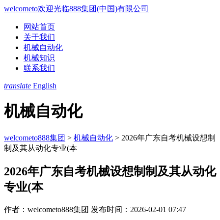
welcometo欢迎光临888集团(中国)有限公司
网站首页
关于我们
机械自动化
机械知识
联系我们
translate
English
机械自动化
welcometo888集团
>
机械自动化
>
2026年广东自考机械设想制
制及其从动化专业(本
2026年广东自考机械设想制制及其从动化
专业(本
作者：welcometo888集团
发布时间：2026-02-01 07:47