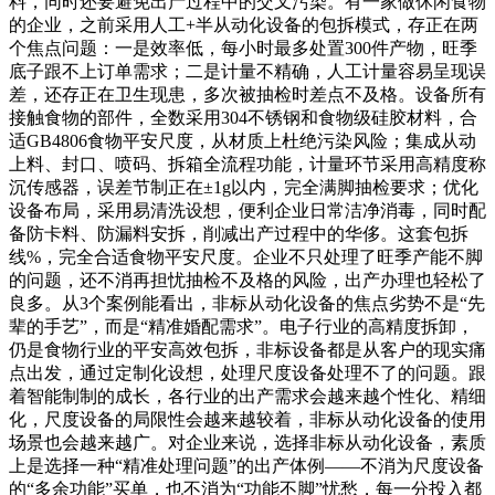
料，同时还要避免出产过程中的交叉污染。有一家做休闲食物
的企业，之前采用人工+半从动化设备的包拆模式，存正在两
个焦点问题：一是效率低，每小时最多处置300件产物，旺季
底子跟不上订单需求；二是计量不精确，人工计量容易呈现误
差，还存正在卫生现患，多次被抽检时差点不及格。设备所有
接触食物的部件，全数采用304不锈钢和食物级硅胶材料，合
适GB4806食物平安尺度，从材质上杜绝污染风险；集成从动
上料、封口、喷码、拆箱全流程功能，计量环节采用高精度称
沉传感器，误差节制正在±1g以内，完全满脚抽检要求；优化
设备布局，采用易清洗设想，便利企业日常洁净消毒，同时配
备防卡料、防漏料安拆，削减出产过程中的华侈。这套包拆
线%，完全合适食物平安尺度。企业不只处理了旺季产能不脚
的问题，还不消再担忧抽检不及格的风险，出产办理也轻松了
良多。从3个案例能看出，非标从动化设备的焦点劣势不是“先
辈的手艺”，而是“精准婚配需求”。电子行业的高精度拆卸，
仍是食物行业的平安高效包拆，非标设备都是从客户的现实痛
点出发，通过定制化设想，处理尺度设备处理不了的问题。跟
着智能制制的成长，各行业的出产需求会越来越个性化、精细
化，尺度设备的局限性会越来越较着，非标从动化设备的使用
场景也会越来越广。对企业来说，选择非标从动化设备，素质
上是选择一种“精准处理问题”的出产体例——不消为尺度设备
的“多余功能”买单，也不消为“功能不脚”忧愁，每一分投入都