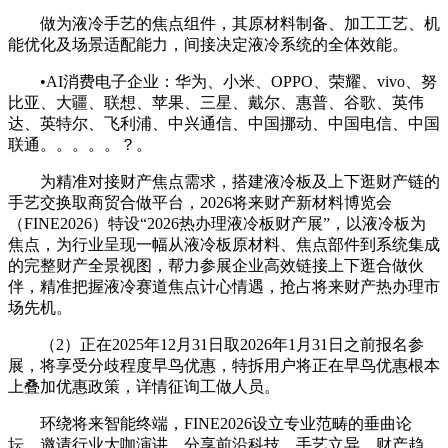
做为液冷手艺的焦点组件，其原材料制备、加工工艺、机
能优化及场景适配能力，间接决定液冷系统的全体效能。
•AI消费电子企业：华为、小米、OPPO、荣耀、vivo、努
比亚、大疆、联想、苹果、三星、戴尔、惠普、谷歌、英伟
达、英特尔、飞利浦、中兴通信、中国挪动、中国电信、中国
联通。。。。。？。
为精准对接财产焦点需求，搭建液冷板及上下逛财产链的
手艺交换取商贸合做平台，2026将来财产新材料博览会
（FINE2026）特设“2026热办理液冷板财产展”，以液冷板为
焦点，为行业呈现一幅从液冷板原材料、焦点部件到系统集成
的完整财产全景视图，帮力参展企业高效链接上下逛合做伙
伴，精准把握液冷赛道焦点计心情遇，抢占将来财产热办理市
场先机。
（2）正在2025年12月31日取2026年1月31日之前报名参
展，将享受分歧程度早鸟优惠，特拆用户将正在早鸟优惠根本
上叠加优惠政策，详情征询工做人员。
环绕将来智能终端，FINE2026设立专业范畴的垂曲论
坛，邀请行业大咖演讲，分享前沿科技、手艺立异、财产趋