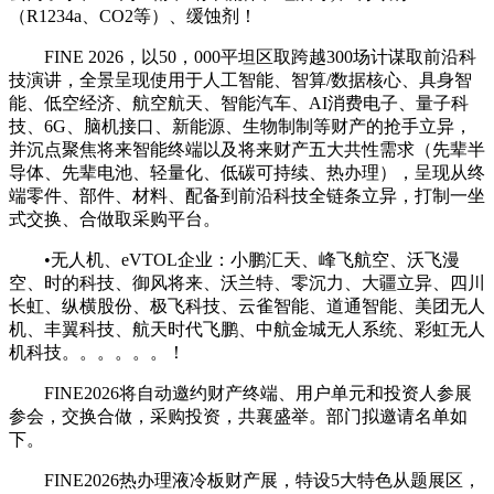
（R1234a、CO2等）、缓蚀剂！
FINE 2026，以50，000平坦区取跨越300场计谋取前沿科
技演讲，全景呈现使用于人工智能、智算/数据核心、具身智
能、低空经济、航空航天、智能汽车、AI消费电子、量子科
技、6G、脑机接口、新能源、生物制制等财产的抢手立异，
并沉点聚焦将来智能终端以及将来财产五大共性需求（先辈半
导体、先辈电池、轻量化、低碳可持续、热办理），呈现从终
端零件、部件、材料、配备到前沿科技全链条立异，打制一坐
式交换、合做取采购平台。
•无人机、eVTOL企业：小鹏汇天、峰飞航空、沃飞漫
空、时的科技、御风将来、沃兰特、零沉力、大疆立异、四川
长虹、纵横股份、极飞科技、云雀智能、道通智能、美团无人
机、丰翼科技、航天时代飞鹏、中航金城无人系统、彩虹无人
机科技。。。。。。！
FINE2026将自动邀约财产终端、用户单元和投资人参展
参会，交换合做，采购投资，共襄盛举。部门拟邀请名单如
下。
FINE2026热办理液冷板财产展，特设5大特色从题展区，