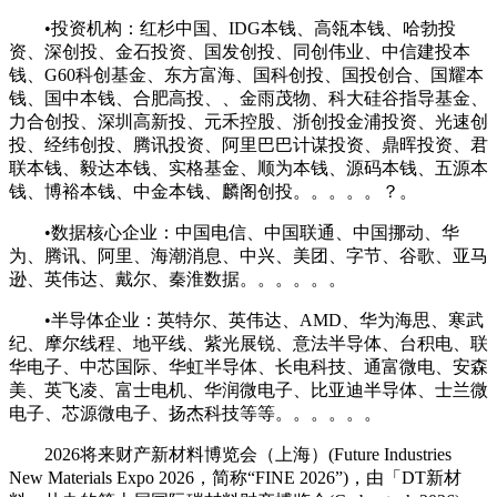
•投资机构：红杉中国、IDG本钱、高瓴本钱、哈勃投
资、深创投、金石投资、国发创投、同创伟业、中信建投本
钱、G60科创基金、东方富海、国科创投、国投创合、国耀本
钱、国中本钱、合肥高投、、金雨茂物、科大硅谷指导基金、
力合创投、深圳高新投、元禾控股、浙创投金浦投资、光速创
投、经纬创投、腾讯投资、阿里巴巴计谋投资、鼎晖投资、君
联本钱、毅达本钱、实格基金、顺为本钱、源码本钱、五源本
钱、博裕本钱、中金本钱、麟阁创投。。。。。？。
•数据核心企业：中国电信、中国联通、中国挪动、华
为、腾讯、阿里、海潮消息、中兴、美团、字节、谷歌、亚马
逊、英伟达、戴尔、秦淮数据。。。。。。
•半导体企业：英特尔、英伟达、AMD、华为海思、寒武
纪、摩尔线程、地平线、紫光展锐、意法半导体、台积电、联
华电子、中芯国际、华虹半导体、长电科技、通富微电、安森
美、英飞凌、富士电机、华润微电子、比亚迪半导体、士兰微
电子、芯源微电子、扬杰科技等等。。。。。。
2026将来财产新材料博览会（上海）(Future Industries
New Materials Expo 2026，简称“FINE 2026”)，由「DT新材