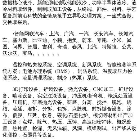
数据核心液冷、新能源电池取储能液冷，功率半导体液冷、液
冷材料取组件、制制取加工设备，从终端、部件、材料、手艺
配备到前沿科技的全链条抢手立异取处理方案，一坐式合做、
交换取采购。
•智能网联汽车：上汽、广汽、一汽、长安汽车、长城汽
车、塞力斯、比亚迪、小鹏、抱负、蔚来、零跑、小米、岚
图、问界、智届、吉利、奇瑞、春风、北汽、特斯拉、公共、
沃尔沃、宝马。。。。。。
温控和热失控系统、空调系统、新风系统、智能检测等系
统方案；电池办理系统（BMS）、消防系统、温度取压力检
测系统、流量调理系统、制冷（热泵）系统。
3D打印设备、铲齿设备、激光设备、CNC加工、钎焊设
备、喷涂设备、实空注液设备、冲压机/折弯机、概况处置设
备、压扁机、研磨抛光设备、研磨、分离、搅拌、脱泡、烧
结、流延、灌拆、分拆、包拆、点胶机、封拆键合设备、涂
布、覆膜、压延、收卷、碳化/石墨化炉、模切等材料出产加
工设备；点焊、除气、热压、压铸、高速细密冲床、概况处
置、热处置、检漏、无风温箱、风洞、模组测试、出产线从动
化测控，石墨具等设备。