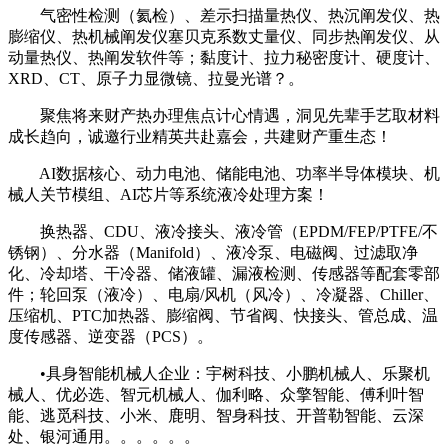
气密性检测（氦检）、差示扫描量热仪、热沉阐发仪、热
膨缩仪、热机械阐发仪塞贝克系数丈量仪、同步热阐发仪、从
动量热仪、热阐发软件等；黏度计、拉力秘密度计、硬度计、
XRD、CT、原子力显微镜、拉曼光谱？。
聚焦将来财产热办理焦点计心情遇，洞见先辈手艺取材料
成长趋向，诚邀行业精英共赴嘉会，共建财产重生态！
AI数据核心、动力电池、储能电池、功率半导体模块、机
械人关节模组、AI芯片等系统液冷处理方案！
换热器、CDU、液冷接头、液冷管（EPDM/FEP/PTFE/不
锈钢）、分水器（Manifold）、液冷泵、电磁阀、过滤取净
化、冷却塔、干冷器、储液罐、漏液检测、传感器等配套零部
件；轮回泵（液冷）、电扇/风机（风冷）、冷凝器、Chiller、
压缩机、PTC加热器、膨缩阀、节省阀、快接头、管总成、温
度传感器、逆变器（PCS）。
•具身智能机械人企业：宇树科技、小鹏机械人、乐聚机
械人、优必选、智元机械人、伽利略、众擎智能、傅利叶智
能、逃觅科技、小米、鹿明、智身科技、开普勒智能、云深
处、银河通用。。。。。。