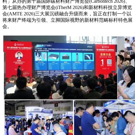
料」从办的第十届国际碳材料财产博览会(Carbontech 2026)、
第七届热办理财产博览会(iTherM 2026)和新材料科技立异博览
会(AMTE 2026)三大展沉磅融合升级而来，旨正在打制一个以
将来财产终端为引领、立脚国际视野的新材料范畴标杆特色展
会。