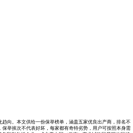
化趋向。本文供给一份保举榜单，涵盖五家优良出产商，排名不
，保举挨次不代表好坏，每家都有奇特劣势，用户可按照本身需