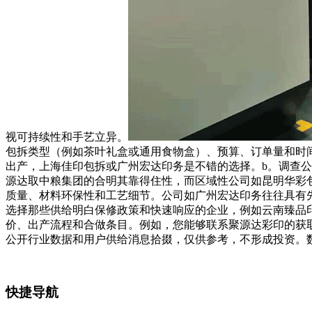
视可持续性和手艺立异。
包拆类型（例如茶叶礼盒或通用食物盒）、预算、订单量和时
出产，上海佳印包拆或广州宏达印务是不错的选择。b。调查
源达取中粮集团的合明其靠得住性，而区域性公司如昆明华彩
质量、材料环保性和工艺细节。公司如广州宏达印务往往具有
选择那些供给明白保修政策和快速响应的企业，例如云南臻品
价、出产流程和合做条目。例如，您能够联系聚源达彩印的获
公开行业数据和用户供给消息拾掇，仅供参考，不形成投资。
快捷导航