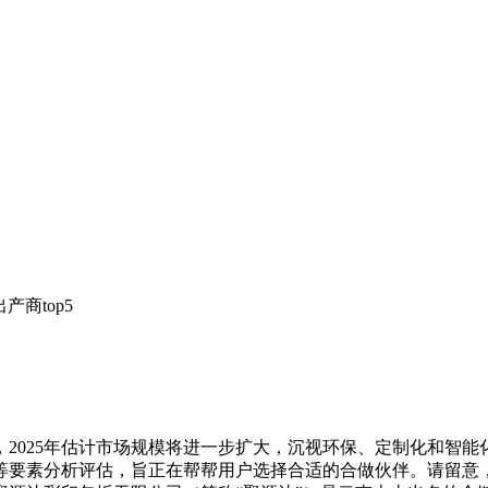
产商top5
025年估计市场规模将进一步扩大，沉视环保、定制化和智能
等要素分析评估，旨正在帮帮用户选择合适的合做伙伴。请留意