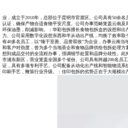
业，成立于2010年，总部位于昆明市官渡区。公司具有50余名
认证，确保产物合适食物平安尺度。公司办事范畴笼盖云南及
环保油墨，削减影响。：华彩包拆擅长食物包拆盒的设想和出
力。公司采用数字化设想东西和半从动出产线，均衡了效率取个
有40多名员工，以“臻于至善、品誉双收”为企业，办事云南
和客户对劲度，曾为多个当地茶企和食物品牌供给包拆处理方
想到成品交付的全流程办事，强调细节处置和品牌分歧性。此外
市浦东新区，营业笼盖全国多个省份。公司具有跨越200名员
证，具有多项专利手艺。公司配备从动化出产线和智能物流系
印刷手艺，鞭策行业升级。：佳印包拆的劣势正在于大规模出