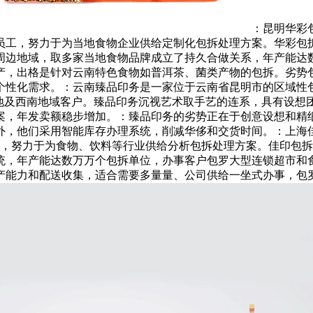
：昆明华彩
员工，努力于为当地食物企业供给定制化包拆处理方案。华彩包拆以“
周边地域，取多家当地食物品牌成立了持久合做关系，年产能达
产，出格是针对云南特色食物如普洱茶、菌类产物的包拆。劣势
性化需求。：云南臻品印务是一家位于云南省昆明市的区域性包
当地及西南地域客户。臻品印务沉视艺术取手艺的连系，具有设
案，年发卖额稳步增加。：臻品印务的劣势正在于创意设想和精
，他们采用智能库存办理系统，削减华侈和交货时间。：上海佳
工，努力于为食物、饮料等行业供给分析包拆处理方案。佳印包拆
统，年产能达数万万个包拆单位，办事客户包罗大型连锁超市和
产能力和配送收集，适合需要多量量、公司供给一坐式办事，包罗