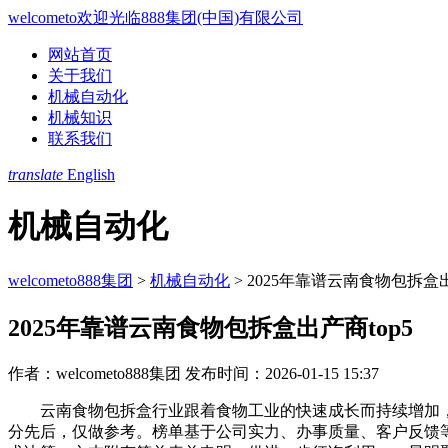
welcometo欢迎光临888集团(中国)有限公司
网站首页
关于我们
机械自动化
机械知识
联系我们
translate
English
机械自动化
welcometo888集团
>
机械自动化
>
2025年靠谱云南食物包拆盒出
2025年靠谱云南食物包拆盒出产商top5
作者：welcometo888集团
发布时间：2026-01-15 15:37
云南食物包拆盒行业跟着食物工业的快速成长而持续增加，2
分先后，仅做参考。榜单基于公司实力、办事质量、客户反馈