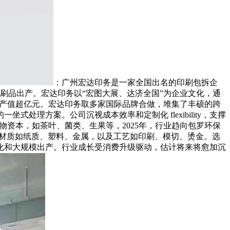
：广州宏达印务是一家全国出名的印刷包拆企
印刷品出产。宏达印务以“宏图大展、达济全国”为企业文化，通
，年产值超亿元。宏达印务取多家国际品牌合做，堆集了丰硕的跨
理方案。公司沉视成本效率和定制化 flexibility，支撑
物资本，如茶叶、菌类、生果等，2025年，行业趋向包罗环保
及材质如纸质、塑料、金属，以及工艺如印刷、模切、烫金。选
化和大规模出产。行业成长受消费升级驱动，估计将来将愈加沉