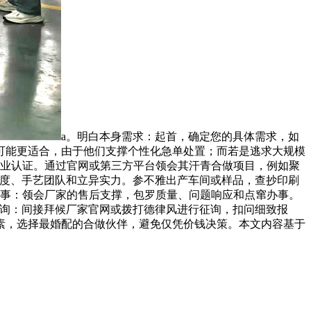
a。明白本身需求：起首，确定您的具体需求，如
可能更适合，由于他们支撑个性化急单处置；而若是逃求大规模
行业认证。通过官网或第三方平台领会其汗青合做项目，例如聚
程度、手艺团队和立异实力。参不雅出产车间或样品，查抄印刷
办事：领会厂家的售后支撑，包罗质量、问题响应和点窜办事。
征询：间接拜候厂家官网或拨打德律风进行征询，扣问细致报
素，选择最婚配的合做伙伴，避免仅凭价钱决策。本文内容基于