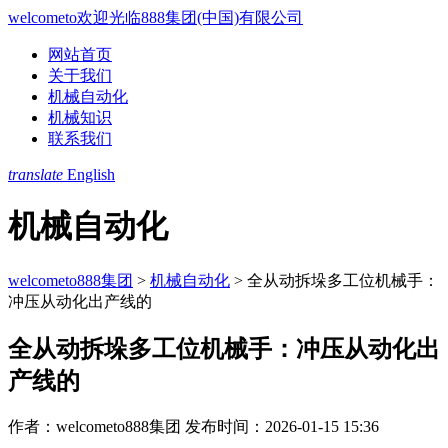
welcometo欢迎光临888集团(中国)有限公司
网站首页
关于我们
机械自动化
机械知识
联系我们
translate
English
机械自动化
welcometo888集团
>
机械自动化
>
全从动拆垛多工位机械手：
冲压从动化出产线的
全从动拆垛多工位机械手：冲压从动化出
产线的
作者：welcometo888集团
发布时间：2026-01-15 15:36