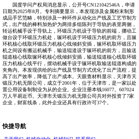
国度学问产权局消息显示，公开号CN121042546A，申请
日期为2025年8月。专利摘要显示，本发现涉及金属粉末制形
成品手艺范畴，特别涉及一种环件从动化出产线及工艺节制方
式，出产线的棒料加热炉为两排多组陈列于导轨的表里两侧，
转运机械手设于导轨上，环锻压力机设于导轨的前端，挪动工
做台设于环锻压力机处，辗环机设于环锻压力机的前方，且辗
环机核心线取环锻压力机核心线倾斜安插，辗环机取环锻压力
机之间设有搬运机械手，输送辊道设于辗环机的前方，且输送
辊道核心线取辗环机核心线倾斜安插，输送辊道核心线取环锻
压力机核心线平行，摆动机械手设于辗环机取输送辊道构成的
夹角内。本发现供给的出产线及节制方式优化了出产流程，提
高了出产效率，降低了出产成本。天眼查材料显示，天津市天
锻压力机无限公司，成立于2001年，位于天津市，是一家以处
置公用设备制制业为从的企业。企业注册本钱16077。607024
万人平易近币。天津市天锻压力机无限公司共对外投资了7家
企业，财富线条，此外企业还具有行政许可37个。
快捷导航