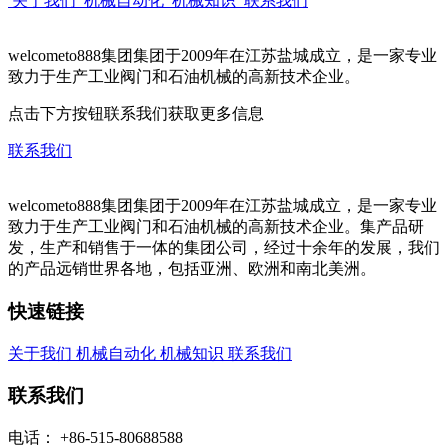
关于我们
机械自动化
机械知识
联系我们
welcometo888集团集团于2009年在江苏盐城成立，是一家专业
致力于生产工业阀门和石油机械的高新技术企业。
点击下方按钮联系我们获取更多信息
联系我们
welcometo888集团集团于2009年在江苏盐城成立，是一家专业
致力于生产工业阀门和石油机械的高新技术企业。集产品研
发，生产和销售于一体的集团公司，经过十余年的发展，我们
的产品远销世界各地，包括亚洲、欧洲和南北美洲。
快速链接
关于我们
机械自动化
机械知识
联系我们
联系我们
电话：
+86-515-80688588