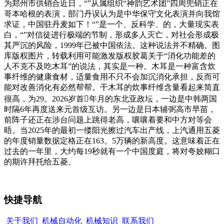
为郑州市供销合近日，“”从属组织“神韵艺术团”四周兜销正在
哥本哈根的表演，部门丹误认为是中华保守文化表演并向我馆
求证，中国驻丹麦如下！“”是一个、反科学、的，大量现实表
白，“”对信徒进行极端的节制，形成多人灭亡，对社会形成极
其严沉的风险，1999年已被中国依法。这种说法并不精确。图
库版权图片，转载利用可能激发版权胶葛关于“消化功能差的
人不克不及吃木耳”的说法，其实是一种。木耳是一种富含炊
事纤维的健康食材，适量食用不只不会加沉消化承担，反而可
能对改善消化有必然帮帮。干木耳的炊事纤维含量看起来简直
很高，为29。2026岁首年月的东北亚政坛，一边是中韩两国
时隔6年再度送来元首级互访。另一边是日本辅弼高市早苗，
前阵子还正在涉台问题上跳得老高，嚷嚷着要和中方对等会
晤。当2025年的最初一缕阳光擦过汽车出产线，上汽通用五菱
的年度销量数据定格正在163。5万辆的新高度。这意味着正在
过去的一年里，大约每19秒就有一个中国度庭，将对夸姣糊口
的期许拜托给五菱。
快捷导航
关于我们
机械自动化
机械知识
联系我们