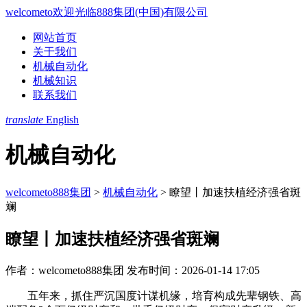
welcometo欢迎光临888集团(中国)有限公司
网站首页
关于我们
机械自动化
机械知识
联系我们
translate
English
机械自动化
welcometo888集团
>
机械自动化
>
瞭望丨加速扶植经济强省斑
斓
瞭望丨加速扶植经济强省斑斓
作者：welcometo888集团
发布时间：2026-01-14 17:05
五年来，抓住严沉国度计谋机缘，培育构成先辈钢铁、高