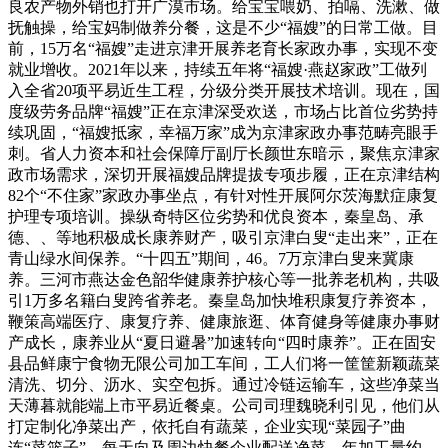
良农产物外销也打开广漠市场。给宝宝喂奶、拍嗝、洗漱、做
抚触操，给宝妈制做养分餐，这是不少“福嫂”的日常工做。目
前，15万名“福嫂”走进京津开展养老育长家政办事，实现不变
就业增收。2021年以来，持续五年将“福嫂·燕赵家政”工做列
入全省20项平易近生工程，分级分类开展技术培训。现在，国
度级劳务品牌“福嫂”正在京津深受欢送，市场占比首位劣势持
续巩固，“福嫂抵家，幸福万家”成为京津家政办事范畴亮眼手
刺。省人力资本和社会保障厅副厅长颜世东暗示，聚焦京津家
政市场需求，深切开展福嫂品牌提拔专项步履，正在京津结构
82个“不住家”家政办事坐点，有针对性开展阿尔茨海默症康复
护理专项培训。操纵奇特区位劣势和优良资本，秦皇岛、承
德、、等地积极成长康养财产，吸引京津白叟“走出来”，正在
青山绿水间保养。“十四五”期间，46。7万京津白叟来冀康
养。三河市燕达金色韶华健康养护核心等一批养老机构，共吸
引1万多名籍白叟跨省养老。秦皇岛加快堆积康复疗养资本，
鞭策高端医疗、康复疗养、健康旅逛、体育健身等健康办事财
产成长，康养业从“夏日避暑”加速转向“四时康养”。正在固安
县品鲜康宁食物无限公司加工车间，工人们将一筐筐新颖蔬菜
清洗、切分、沥水、实空包拆。通过冷链运输车，这些净菜当
天薄暮就能端上市平易近餐桌。公司司理魏晓利引见，他们从
打定制化净菜出产，依托自有蔬菜，企业实现“菜园子”曲
连“菜篮子”，每天向及周边快餐企业配送净菜，年加工量约