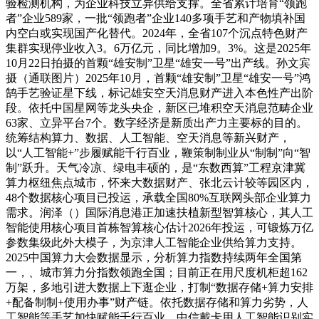
验检测机构，为企业科技立异供给支撑。全省累计培育“领跑
者”企业589家，一批“领跑者”企业140多项手艺和产物填补国
内空白或实现国产化替代。2024年，全省107个沉点特色财产
集群实现停业收入3。6万亿元，同比增加9。3%。这是2025年
10月22日拍摄的首颗“雄安制”卫星“雄安一号”出产线。孙文宾
摄（通联图片）2025年10月，首颗“雄安制”卫星“雄安一号”鸿
鹄手艺验证星下线，标记雄安空天消息财产进入本色性产出阶
段。依托中国星网等龙头央企，新区已堆积空天消息范畴企业
63家、立异平台7个。数字经济是新质出产力主要标的目的。
统筹结构算力、数据、人工智能、空天消息等新兴财产，
以“人工智能+”步履赋能千行百业，鞭策制制业从“制制”向“智
制”跃升。天气冷凉、绿电丰硕的，是“东数西算”工程京津冀
算力枢纽焦点城市，怀来大数据财产、张北云计较等园区内，
48个数据核心项目已投运，承载全国80%互联网头部企业算力
需求。润泽（）国际消息港正加速扶植新型智算核心，其人工
智能使用核心项目首栋智算核心估计2026年投运，可锻炼万亿
参数集级此外大模子，为京津人工智能企业供给算力支持。
2025中国算力大会数据显示，分析算力指数持续两年全国第
一，、城市算力分指数领跑全国；目前正在用尺度机柜超162
万架，多地引进大数据上下逛企业，打制“数据存储+算力安排
+配备制制+使用办事”财产链。依托数据存储和算力劣势，人
工智能等手艺加快赋能千行百业。中信戴卡用人工智能识别实