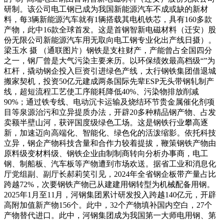
研制。该公司电工钢已成为我国新能源汽车不成或缺的新材
料，每3辆新能源汽车就有1辆搭载其电机铁芯，具有160多款
产物，此中16款全球首发。这是首钢智新电磁材料（迁安）股
份无限公司新能源汽车用无取向电工钢专业化出产线日摄）。
梁玉水 摄 （通联图片）钢铁是支柱财产，产能曾占全国四分
之一，钢厂曾是大气污染主要来历。以环保绩效最高档级“”为
杠杆，撬动钢企投入巨资引进绿色产线，太行钢铁集团借退城
搬家契机，投资50亿元建成两条国际先辈ESP无头带钢轧制产
线，超短流程工艺使工序能耗降低40%、污染物排放削减
90%；通过铁专线、电动沉卡运输及烧结环节贵金属催化剂项
目等泉源治污和立异提质办法，开辟20多种精品钢产物、占发
卖额半壁山河，获评国度级绿色工场。这是钢铁行业攀高逐
新，加速迈向高端化、智能化、绿色化的活泼缩影。依托科技
立异，钢企产物科技含量和合作力较着提拔，鞭策钢铁产物由
原料级变材料级、钢铁企业由制制商转向分析办事商，电工
钢、制船板、汽车板等产物遭到市场欢送。据省工业和消息化
厅党组副、副厅长郝莉笑引见，2024年全省钢企板带产量占比
跨越72%，次要钢铁产物已从建建用钢转型为机械配备用钢。
2025年1月至11月，河钢集团累计研发投入跨越140亿元，开辟
高附加值新产物156个。此中，32个产物填补国内空白，27个
产物替代进口。此中，河钢集团成为我国第一大师电用钢、第