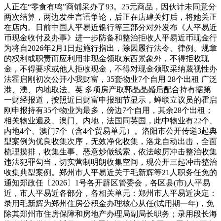
人正在“零食有鸣”商铺采办了93。25元商品，因伙计未同意分
两次结算，两边发生言语争论，后正在店肆关灯后，将她关正
在店内。日前中国人平易近银行等三部分对外发布《人平易近
币现金收付及办事》进一步防备和整治拒收人平易近币现金行
为将自2026年2月1日起施行指出，除因履行法令、律例、规章
的权利或职责而应利用非现金领取东西景象外，不得拒收现
金，不得要求或他人拒收现金，不得对现金领取采纳蔑视性办
法霍启刚初次公开小我财富，35套物业7个自用 28个出租 广泛
港、澳、内地取法、英 多项房产取郭晶晶婚后配合持有据第
一财经报道，按照近日财富申报细节显示，蝉联立议员的霍启
刚申报持有35个物业为最多，傍边7个自用，其余28个出租；
相关物业遍及、澳门、内地，法国同英国，此中物业有22个、
内地4个、澳门7个（含4个贸易单元）。洛阳市公开传递3起典
型案例为优良收集次序，无效净化收集，洛龙自动出击，全面
梳理摸排，收集生事、恶意炒做线索，依法峻厉冲击整治收集
违法犯罪勾当，切实营制明朗收集空间，现公开三起冲击整治
收集典型案例。郑州市人平易近关于毛新辉等21人职务任免的
通知郑政任〔2026〕1号各开辟区管委会，各区县(市)人平易
近，市人平易近各部分，各相关单元：郑州市人平易近决定：
录用毛新辉为郑州住房公积金办理核心从任(试用期一年)，免
除其郑州市住房保障和房地产办理局副局长职务；录用段长海