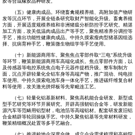
胶等合成橡胶品种研发。
（五）健康肉成品。环绕畜禽规模养殖、高附加值产物研
发等沉点环节，开展全链条研究取财产智能化升级。畜禽养殖
方面，开展适度规模养殖和非洲猪瘟分析防控手艺研究。精湛
加工方面，攻关低温肉成品出产等手艺，聚焦精准养分调控等
手艺，推出功能性健康肉成品。中持久摸索瘦肉型猪基因组选
择、抗病育种手艺，鞭策微生物组学等手艺使用。
（十）新能源商用车。聚焦焦点零部件取“三电”系统升级
等环节，鞭策新能源商用车高端化成长。焦点零部件方面，以
及传感器等电控系统焦点电子元器件提档升级。整车制制方
面，沉点开辟轻量化全铝车身等高端产物，推广混动、纯电挂
车使用。中持久摸索电池车身一体化手艺，推进碳纤维复合材
料等使用，攻关激光拼焊板等先辈毗连工艺。
（七）轻量化铝基新材料。聚焦高机能合金研发、新型成
型手艺研究等环节开展研究。开辟高强韧铝合金等，研发新能
源汽车等范畴用铝型材，电池箔等高端铝材。配套研发废旧铝
合金精辟等轮回操纵手艺。中持久聚焦铝基等先辈材料研发，
鞭策精细概况处置等多手艺融合。
（七）推进校地企深度合做。成立企业需求梳理和高校院