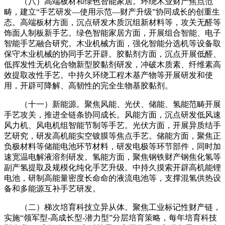
（八）高端板材和绿色智能家居。环绕木业财产焦点范
畴，建立“手艺研发—使用示范—财产升级”协同成长的创重生
态。高端板材方面，沉点研发木质沉组新材料等，攻关无醛等
饰面人制板新手艺。绿色智能家居方面，开展组合智能、电子
智能手艺融合研究。木业机械方面，强化智能分选机等设备取
保守木业机械的协同手艺开辟。胶黏剂方面，沉点开展低醛、
低挥发性无机化合物新型胶黏剂研发，冲破木质素、纤维素高
效提取改性手艺。中持久环绕工程木基产物等开展研发和使
用，开辟可降解、高韧性的完全生物基胶黏剂。
（十一）新能源。聚焦风能、光伏、储能、氢能范畴开展
手艺攻关，推进全链条协同成长。风能方面，沉点研发低风速
风力机、风电机组智能节制等手艺。光伏方面，开展异质结手
艺研究，研发高机能实空镀膜等焦点手艺。储能方面，聚焦正
负极材料等储能电池环节材料，研发电极等环节部件，同时加
速宽温电解液溶剂研发。氢能方面，聚焦钢铁财产钢焦化氢等
副产氢提取及规模化纯化手艺升级。中持久摸索开辟高机能锂
电池，研制高能量密度长命命的液流电池等，支撑混氢供热设
备和多能源互补手艺研发。
（二）梯次培育科技立异从体。聚焦工业标记性财产链，
实施“领军型-高成长型-潜力型”分层培育策略，每年培育科技