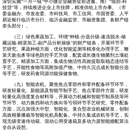
深切实施“一月一链”中小微企业融资促前进履。推广“临担-科
技贷”等，持续推进企业上市挂牌，精准供给上市办事。（市
委金融办、市发改委、市科技局、市工信局、市国资委、人平
易近银行临沂市分行、临沂金融监管、市融资集团、各财产链
牵头部分）。
（三）绿色果蔬加工。环绕“种植-分选分级-速冻脱水-储
藏运输-精湛加工-副产品分析操纵”的财产链条，开展环节手
艺研究。果蔬种植方面，优化智能监测等精准化办理手艺，鞭
策天敌虫豸等绿色防控手艺升级，配套成长微生物菌剂土壤处
置手艺。精湛加工方面，集成生物活性高效提取取稳态连结等
手艺，开能性食物等高附加值产物。中持久沉点成长智能分选
等手艺，研发药食同源功能保健食物。
（九）智能农机。聚焦焦点零部件和零件配备环节环节，
研发轻量化、新能源及智能节制手艺。焦点零部件方面，研发
轻量化高强度复合材料等，开展动力机械和智能节制系统等环
节环节、动力换挡和动力换向等亏弱环节手艺研究。零件配备
方面，沉点加强大中型、智能化、复合型农业机械研发，创制
高效精量播栽等智能化机具配备。中持久集成农机等手艺，实
现无级变速传动箱、混动公用变速箱及多动力源智能婚配算法
全自从设想。