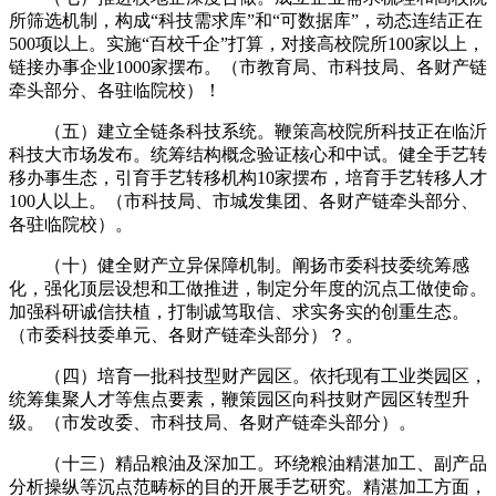
所筛选机制，构成“科技需求库”和“可数据库”，动态连结正在
500项以上。实施“百校千企”打算，对接高校院所100家以上，
链接办事企业1000家摆布。（市教育局、市科技局、各财产链
牵头部分、各驻临院校）！
（五）建立全链条科技系统。鞭策高校院所科技正在临沂
科技大市场发布。统筹结构概念验证核心和中试。健全手艺转
移办事生态，引育手艺转移机构10家摆布，培育手艺转移人才
100人以上。（市科技局、市城发集团、各财产链牵头部分、
各驻临院校）。
（十）健全财产立异保障机制。阐扬市委科技委统筹感
化，强化顶层设想和工做推进，制定分年度的沉点工做使命。
加强科研诚信扶植，打制诚笃取信、求实务实的创重生态。
（市委科技委单元、各财产链牵头部分）？。
（四）培育一批科技型财产园区。依托现有工业类园区，
统筹集聚人才等焦点要素，鞭策园区向科技财产园区转型升
级。（市发改委、市科技局、各财产链牵头部分）。
（十三）精品粮油及深加工。环绕粮油精湛加工、副产品
分析操纵等沉点范畴标的目的开展手艺研究。精湛加工方面，