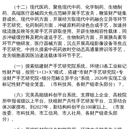
（十二）现代医药。聚焦现代中药、化学制药、生物制
药、高端医疗器械四大焦点范畴开展手艺攻关，鞭策财产链集
群成长。现代中药方面，开展经方取现代中药融合立异等环节
手艺研究。化药制药方面，冲破原料药绿色合成手艺，加速持
续流微反映等先辈手艺开辟取使用。开辟生物相容性载体，同
步冲破缓控释及靶向递送手艺。生物制药方面，开展胰岛素等
环节产物研发。医疗器械方面，沉点开展高端影像设备等焦点
手艺研究。中持久摸索中药药效时空动态高通量辨识等手艺，
攻关细胞基因医治递送载体等环节手艺。
（一）摸索组建财产手艺研究院系统。环绕13条工业标记
性财产链，按照“1+13+X”模式，搭建“市财产手艺研究院+专
业财产手艺研究院+细分范畴立异平台”系统，2026年实现工业
标记性财产链全笼盖。（市科技局、各财产链牵头部分）？。
（六）完美高能级科创平台系统。支撑链上企业、高校院
所申报省级以上平台。扶植财产共性手艺研发平台、立异结合
体20家摆布。到2027年，新结构科创平台100家以上。（市发
改委、市科技局、市工信局、市人社局、各财产链牵头部
分）。