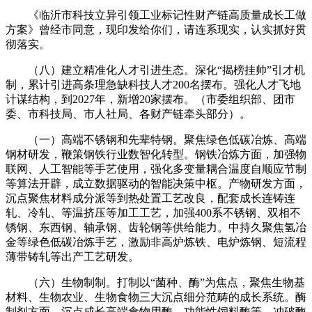
《临沂市科技立异引领工业标记性财产链高质量成长工做
方案》曾经市同意，现印发给你们，请连系现实，认实抓好贯
彻落实。
（八）建立精准化人才引进生态。深化“揭榜挂帅”引才机
制，累计引进高条理急缺科技人才200名摆布。强化人才飞地
计谋结构，到2027年，新增20家摆布。（市委组织部、团市
委、市科技局、市人社局、各财产链牵头部分）。
（一）高端不锈钢和先辈特钢。聚焦绿色低碳冶炼、高端
钢材研发，鞭策钢铁行业数智化转型。钢铁冶炼方面，加强物
联网、人工智能等手艺使用，强化多变量耦合温度自顺应节制
等算法开辟，成立数据驱动的智能决策中枢。产物研发方面，
沉点聚焦材料成分派等到热处置工艺改良，配套成长连铸连
轧、冷轧、等温挤压等加工工艺，加强400系不锈钢、双相不
锈钢、东西钢、轴承钢、齿轮钢等供给能力。中持久聚焦氢冶
金等绿色低碳冶炼手艺，激励非高炉炼铁、电炉炼钢、短流程
薄带铸轧等出产工艺研发。
（六）生物制制。打制以“菌种、酶”为焦点，聚焦生物基
材料、生物农业、生物食物三大沉点细分范畴的成长系统。酶
制剂方面，沉点成长高端食物用酶、功能性饲料酶等，冲破酶