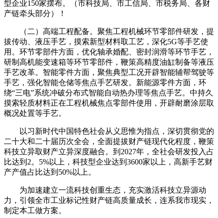
型企业150家摆布。（市科技局、市工信局、市税务局、各财
产链牵头部分）！
（二）高端工程配备。聚焦工程机械环节零部件研发，提
拔传动、液压手艺，摸索新型材料取工艺，深化5G等手艺使
用。环节零部件方面，优化轴承婚配、密封润滑等环节手艺，
研制高机能变速箱等环节零部件，鞭策高精度油缸制备等液压
手艺改革。智能零件方面，聚焦典型工况开辟智能辅帮驾驶等
手艺，强化智能仓储等焦点手艺研发。新能源零件方面，环
绕“三电”系统冲破分布式智能自动热办理等焦点手艺。中持久
摸索轻质材料正在工程机械焦点零部件使用，开辟耐磨涂层取
概况处置等手艺。
以习新时代中国特色社会从义思惟为指点，深切贯彻党的
二十大和二十届历次全会，全面提拔财产链现代化程度，鞭策
科技立异取财产立异深度融合。到2027年，全社会研发投入占
比达到2。5%以上，科技型企业达到3600家以上，高新手艺财
产产值占比达到50%以上。
为加速建立一流科技创重生态，充实激活科技立异源动
力，引领全市工业标记性财产链高质量成长，连系我市现实，
制定本工做方案。