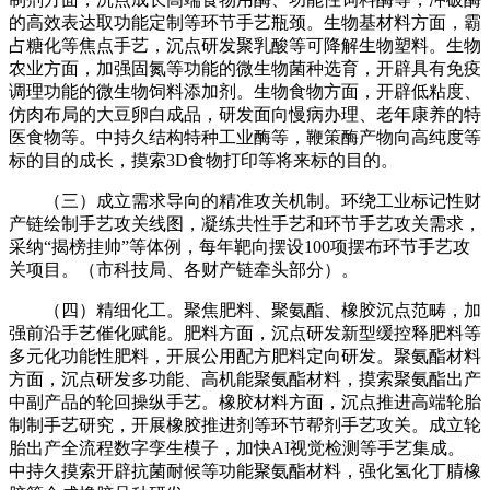
的高效表达取功能定制等环节手艺瓶颈。生物基材料方面，霸
占糖化等焦点手艺，沉点研发聚乳酸等可降解生物塑料。生物
农业方面，加强固氮等功能的微生物菌种选育，开辟具有免疫
调理功能的微生物饲料添加剂。生物食物方面，开辟低粘度、
仿肉布局的大豆卵白成品，研发面向慢病办理、老年康养的特
医食物等。中持久结构特种工业酶等，鞭策酶产物向高纯度等
标的目的成长，摸索3D食物打印等将来标的目的。
（三）成立需求导向的精准攻关机制。环绕工业标记性财
产链绘制手艺攻关线图，凝练共性手艺和环节手艺攻关需求，
采纳“揭榜挂帅”等体例，每年靶向摆设100项摆布环节手艺攻
关项目。（市科技局、各财产链牵头部分）。
（四）精细化工。聚焦肥料、聚氨酯、橡胶沉点范畴，加
强前沿手艺催化赋能。肥料方面，沉点研发新型缓控释肥料等
多元化功能性肥料，开展公用配方肥料定向研发。聚氨酯材料
方面，沉点研发多功能、高机能聚氨酯材料，摸索聚氨酯出产
中副产品的轮回操纵手艺。橡胶材料方面，沉点推进高端轮胎
制制手艺研究，开展橡胶推进剂等环节帮剂手艺攻关。成立轮
胎出产全流程数字孪生模子，加快AI视觉检测等手艺集成。
中持久摸索开辟抗菌耐候等功能聚氨酯材料，强化氢化丁腈橡